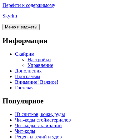
Перейти к содержимому
Skyrim
Меню и виджеты
Информация
Скайрим
Настройки
Управление
Дополнения
Программы
Внимание! Важное!
Гостевая
Популярное
ID слитков, кожи, руды
Чит-коды стойматериалов
Чит-коды заклинаний
Чит-коды
Рецепты зелий и ядов