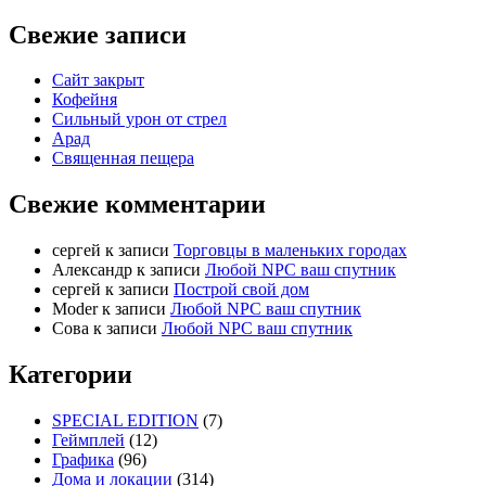
Свежие записи
Сайт закрыт
Кофейня
Cильный урон от стрел
Арад
Священная пещера
Свежие комментарии
cергей
к записи
Торговцы в маленьких городах
Александр
к записи
Любой NPC ваш спутник
cергей
к записи
Построй свой дом
Moder
к записи
Любой NPC ваш спутник
Сова
к записи
Любой NPC ваш спутник
Категории
SPECIAL EDITION
(7)
Геймплей
(12)
Графика
(96)
Дома и локации
(314)