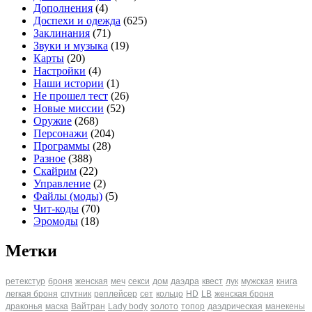
Дополнения
(4)
Доспехи и одежда
(625)
Заклинания
(71)
Звуки и музыка
(19)
Карты
(20)
Настройки
(4)
Наши истории
(1)
Не прошел тест
(26)
Новые миссии
(52)
Оружие
(268)
Персонажи
(204)
Программы
(28)
Разное
(388)
Скайрим
(22)
Управление
(2)
Файлы (моды)
(5)
Чит-коды
(70)
Эромоды
(18)
Метки
ретекстур
броня
женская
меч
секси
дом
даэдра
квест
лук
мужская
книга
легкая броня
спутник
реплейсер
сет
кольцо
HD
LB
женская броня
драконья
маска
Вайтран
Lady body
золото
топор
даэдрическая
манекены