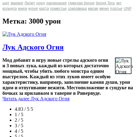
щит
маркер
Лилит
норд
заклинания
тяжелая броня
броня Tera
чит
кольчуга
книги
кузня
карта
поместье
сокровища
маски
меню
платье
UNP
Метка: 3000 урон
Лук Адского Огня
Мод добавит в игру новые стрелы адского огня
и 3 новых лука, каждый из которых достаточно
мощный, чтобы убить любого монстра одним
выстрелом. Каждый из этих луков имеет особую
характеристику, например, заполнение камня души, урон
ядом и отпугивание нежити. Местоположение в сундуке на
бочках за прилавком в таверне в Ривервуде.
Читать далее
Лук Адского Огня
4.83 / 5
5
1 / 5
2 / 5
3 / 5
4 / 5
5 / 5