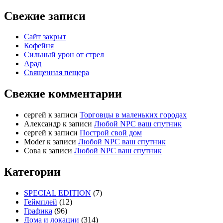
Свежие записи
Сайт закрыт
Кофейня
Cильный урон от стрел
Арад
Священная пещера
Свежие комментарии
cергей
к записи
Торговцы в маленьких городах
Александр
к записи
Любой NPC ваш спутник
cергей
к записи
Построй свой дом
Moder
к записи
Любой NPC ваш спутник
Сова
к записи
Любой NPC ваш спутник
Категории
SPECIAL EDITION
(7)
Геймплей
(12)
Графика
(96)
Дома и локации
(314)