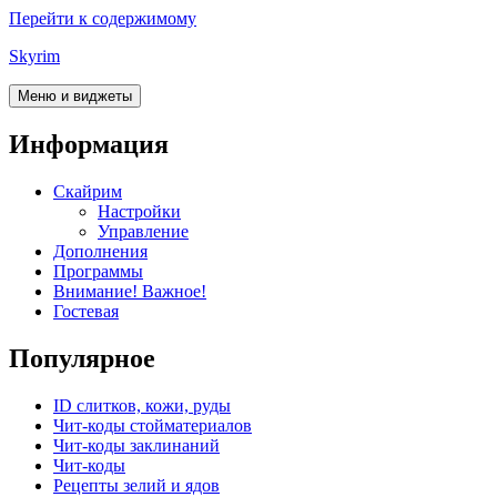
Перейти к содержимому
Skyrim
Меню и виджеты
Информация
Скайрим
Настройки
Управление
Дополнения
Программы
Внимание! Важное!
Гостевая
Популярное
ID слитков, кожи, руды
Чит-коды стойматериалов
Чит-коды заклинаний
Чит-коды
Рецепты зелий и ядов