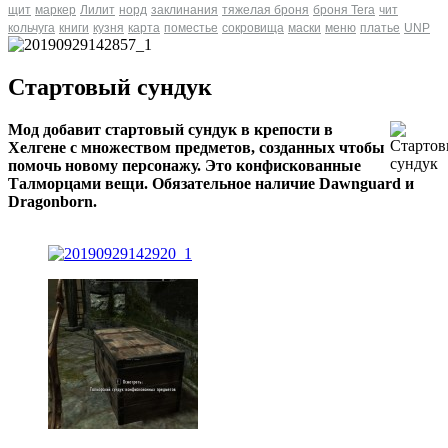
щит
маркер
Лилит
норд
заклинания
тяжелая броня
броня Tera
чит
кольчуга
книги
кузня
карта
поместье
сокровища
маски
меню
платье
UNP
Стартовый сундук
Мод добавит стартовый сундук в крепости в
Хелгене с множеством предметов, созданных чтобы
помочь новому персонажу. Это конфискованные
Талморцами вещи. Обязательное наличие Dawnguard и
Dragonborn.