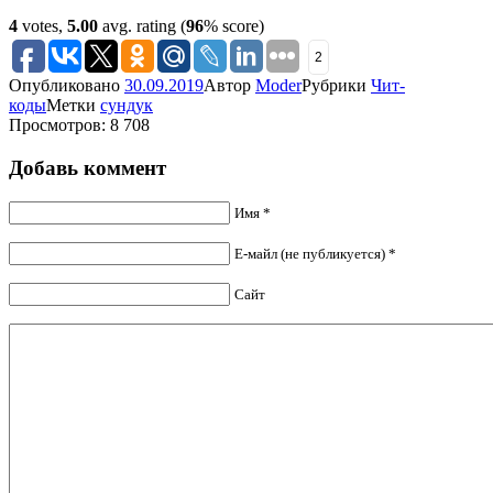
4
votes,
5.00
avg. rating (
96
% score)
2
Опубликовано
30.09.2019
Автор
Moder
Рубрики
Чит-
коды
Метки
сундук
Просмотров: 8 708
Добавь коммент
Имя *
Е-майл (не публикуется) *
Сайт