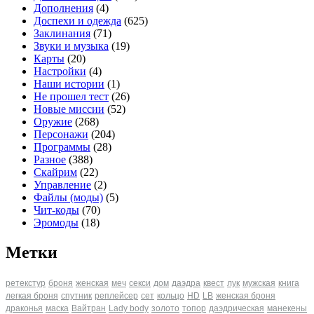
Дополнения
(4)
Доспехи и одежда
(625)
Заклинания
(71)
Звуки и музыка
(19)
Карты
(20)
Настройки
(4)
Наши истории
(1)
Не прошел тест
(26)
Новые миссии
(52)
Оружие
(268)
Персонажи
(204)
Программы
(28)
Разное
(388)
Скайрим
(22)
Управление
(2)
Файлы (моды)
(5)
Чит-коды
(70)
Эромоды
(18)
Метки
ретекстур
броня
женская
меч
секси
дом
даэдра
квест
лук
мужская
книга
легкая броня
спутник
реплейсер
сет
кольцо
HD
LB
женская броня
драконья
маска
Вайтран
Lady body
золото
топор
даэдрическая
манекены