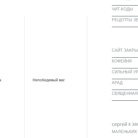
ЧИТ-КОДЫ
РЕЦЕПТЫ ЗЕ
СВЕЖИЕ З
САЙТ ЗАКРЫ
КОФЕЙНЯ
CИЛЬНЫЙ УР
а
Непобедимый маг
АРАД
СВЯЩЕННАЯ
СВЕЖИЕ К
к за
cергей
МАЛЕНЬКИХ