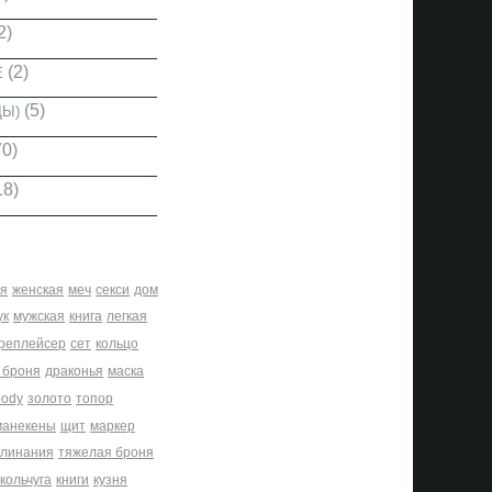
2)
(2)
Е
(5)
ДЫ)
0)
18)
я
женская
меч
секси
дом
ук
мужская
книга
легкая
реплейсер
сет
кольцо
 броня
драконья
маска
body
золото
топор
манекены
щит
маркер
клинания
тяжелая броня
кольчуга
книги
кузня