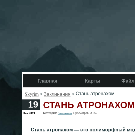
Главная
Карты
Файл
>
> Стань атронахом
Skyrim
Заклинания
СТАНЬ АТРОНАХОМ
19
Категория:
Просмотров: 3 962
Ноя 2019
Заклинания
Стань атронахом — это полиморфный мод,