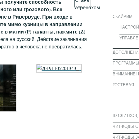
ИНФОРМА
вы получите способность
ного или грозового). Все
вне в Ривервуде. При входе в
СКАЙРИМ
ите мимо кузницы в направлении
НАСТРОЙ
 в магии (P) таланты, нажмите (Z)
УПРАВЛЕ
ела на русский. Действие заклинания —
братно в человека не превратилась.
ДОПОЛНЕНИ
ПРОГРАММ
ВНИМАНИЕ! 
ГОСТЕВАЯ
ПОПУЛЯРН
ID СЛИТКОВ,
ЧИТ-КОДЫ 
ЧИТ-КОДЫ З