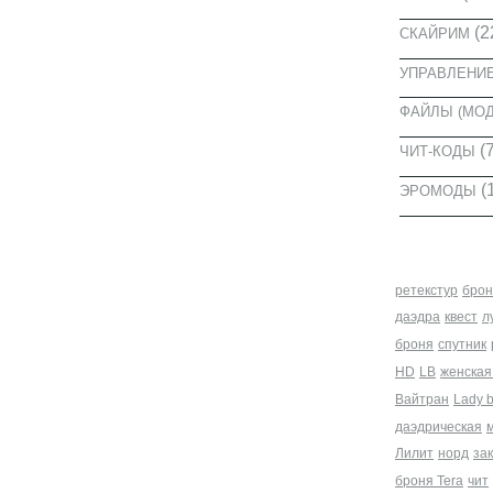
(2
СКАЙРИМ
УПРАВЛЕНИ
ФАЙЛЫ (МО
(7
ЧИТ-КОДЫ
(
ЭРОМОДЫ
МЕТКИ
ретекстур
брон
даэдра
квест
л
броня
спутник
HD
LB
женская
Вайтран
Lady 
даэдрическая
Лилит
норд
за
броня Tera
чит