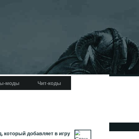
ы-моды
Чит-коды
 который добавляет в игру