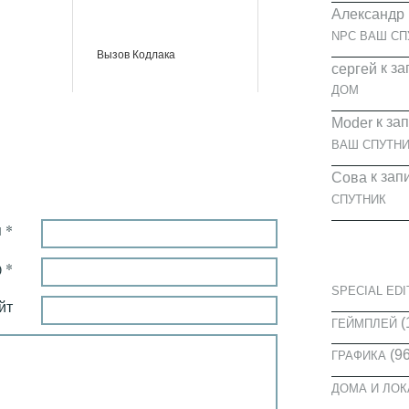
Александр
NPC ВАШ СП
Вызов Кодлака
к за
cергей
ДОМ
к за
Moder
ВАШ СПУТНИ
к зап
Сова
СПУТНИК
 *
КАТЕГОРИ
 *
SPECIAL EDI
йт
(
ГЕЙМПЛЕЙ
(96
ГРАФИКА
ДОМА И ЛО