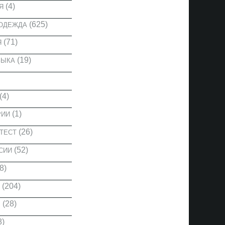
(4)
Я
(625)
 ОДЕЖДА
(71)
Я
(19)
ЗЫКА
(4)
(1)
РИИ
(26)
ТЕСТ
(52)
СИИ
8)
(204)
(28)
Ы
8)