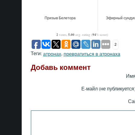
Призыв Белетора
Эфирный сундук
2
votes,
5.00
avg. rating (
94
% score)
2
Теги:
,
атронах
превратиться в атронаха
Добавь коммент
Имя
Е-майл (не публикуется)
Са