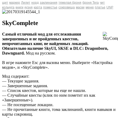
щит
маркер
Лилит
норд
заклинания
тяжелая броня
броня Tera
чит
кольчуга
книги
кузня
карта
поместье
сокровища
маски
меню
платье
UNP
SkyComplete
Самый отличный мод для отслеживания
завершенных и не пройденных квестов,
непрочитанных книг, не найденных локаций.
Обязательно наличие SkyUI, SKSE и DLC: Dragonborn,
Dawnguard.
Мод на русском.
В игре нажмите Esc для вызова меню. Выберите «Настройка
модов», и «SkyComplete».
Мод содержит:
— Текущие задания.
— Завершенные задания.
— Список квестов, которые вы еще не нашли.
— Случайные квесты (клик по ним пометит их как
«Завершенные»).
— Не посещенные локации.
— Не прочитанные книги, тома заклинаний, книги навыков и
карты сокровищ.