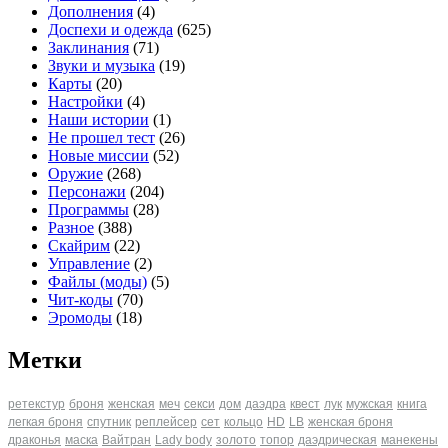
Дополнения
(4)
Доспехи и одежда
(625)
Заклинания
(71)
Звуки и музыка
(19)
Карты
(20)
Настройки
(4)
Наши истории
(1)
Не прошел тест
(26)
Новые миссии
(52)
Оружие
(268)
Персонажи
(204)
Программы
(28)
Разное
(388)
Скайрим
(22)
Управление
(2)
Файлы (моды)
(5)
Чит-коды
(70)
Эромоды
(18)
Метки
ретекстур
броня
женская
меч
секси
дом
даэдра
квест
лук
мужская
книга
легкая броня
спутник
реплейсер
сет
кольцо
HD
LB
женская броня
драконья
маска
Вайтран
Lady body
золото
топор
даэдрическая
манекены