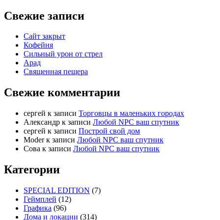
Свежие записи
Сайт закрыт
Кофейня
Cильный урон от стрел
Арад
Священная пещера
Свежие комментарии
cергей
к записи
Торговцы в маленьких городах
Александр
к записи
Любой NPC ваш спутник
cергей
к записи
Построй свой дом
Moder
к записи
Любой NPC ваш спутник
Сова
к записи
Любой NPC ваш спутник
Категории
SPECIAL EDITION
(7)
Геймплей
(12)
Графика
(96)
Дома и локации
(314)