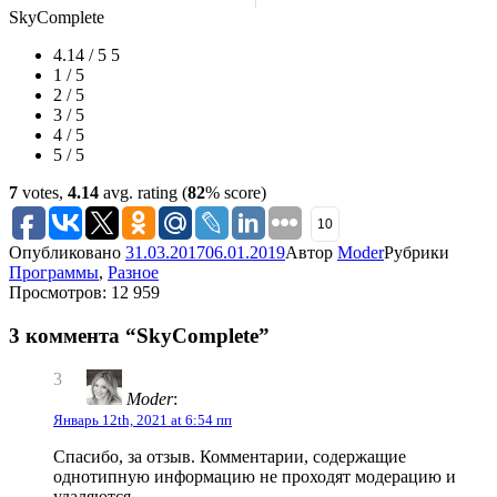
SkyComplete
4.14 / 5
5
1 / 5
2 / 5
3 / 5
4 / 5
5 / 5
7
votes,
4.14
avg. rating (
82
% score)
10
Опубликовано
31.03.2017
06.01.2019
Автор
Moder
Рубрики
Программы
,
Разное
Просмотров: 12 959
3 коммента “SkyComplete”
3
Moder
:
Январь 12th, 2021 at 6:54 пп
Спасибо, за отзыв. Комментарии, содержащие
однотипную информацию не проходят модерацию и
удаляются.