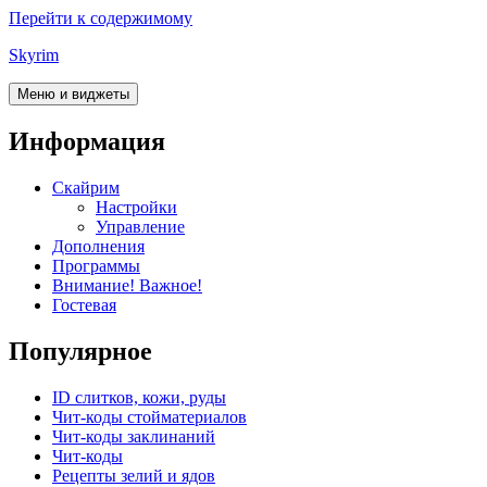
Перейти к содержимому
Skyrim
Меню и виджеты
Информация
Скайрим
Настройки
Управление
Дополнения
Программы
Внимание! Важное!
Гостевая
Популярное
ID слитков, кожи, руды
Чит-коды стойматериалов
Чит-коды заклинаний
Чит-коды
Рецепты зелий и ядов