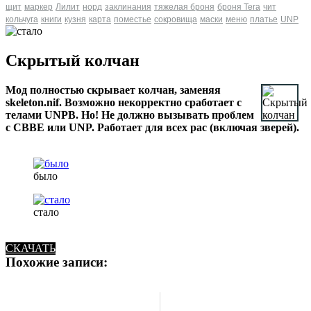
щит
маркер
Лилит
норд
заклинания
тяжелая броня
броня Tera
чит
кольчуга
книги
кузня
карта
поместье
сокровища
маски
меню
платье
UNP
Скрытый колчан
Мод полностью скрывает колчан, заменяя
skeleton.nif. Возможно некорректно сработает с
телами UNPB. Но! Не должно вызывать проблем
с CBBE или UNP. Работает для всех рас (включая зверей).
было
стало
СКАЧАТЬ
Похожие записи: