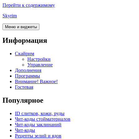
Перейти к содержимому
Skyrim
Меню и виджеты
Информация
Скайрим
Настройки
Управление
Дополнения
Программы
Внимание! Важное!
Гостевая
Популярное
ID слитков, кожи, руды
Чит-коды стойматериалов
Чит-коды заклинаний
Чит-коды
Рецепты зелий и ядов