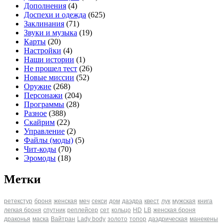
Дополнения
(4)
Доспехи и одежда
(625)
Заклинания
(71)
Звуки и музыка
(19)
Карты
(20)
Настройки
(4)
Наши истории
(1)
Не прошел тест
(26)
Новые миссии
(52)
Оружие
(268)
Персонажи
(204)
Программы
(28)
Разное
(388)
Скайрим
(22)
Управление
(2)
Файлы (моды)
(5)
Чит-коды
(70)
Эромоды
(18)
Метки
ретекстур
броня
женская
меч
секси
дом
даэдра
квест
лук
мужская
книга
легкая броня
спутник
реплейсер
сет
кольцо
HD
LB
женская броня
драконья
маска
Вайтран
Lady body
золото
топор
даэдрическая
манекены