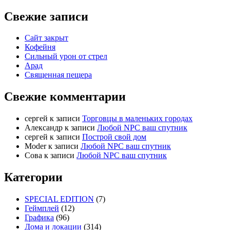
Свежие записи
Сайт закрыт
Кофейня
Cильный урон от стрел
Арад
Священная пещера
Свежие комментарии
cергей
к записи
Торговцы в маленьких городах
Александр
к записи
Любой NPC ваш спутник
cергей
к записи
Построй свой дом
Moder
к записи
Любой NPC ваш спутник
Сова
к записи
Любой NPC ваш спутник
Категории
SPECIAL EDITION
(7)
Геймплей
(12)
Графика
(96)
Дома и локации
(314)