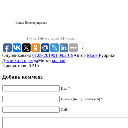
Венец Всемогущества
3
votes,
5.00
avg. rating (
95
% score)
2
Опубликовано
01.09.2019
01.09.2019
Автор
Moder
Рубрики
Доспехи и одежда
Метки
колчан
Просмотров: 6 215
Добавь коммент
Имя *
Е-майл (не публикуется) *
Сайт