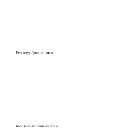
Ретекстур брони соловья
Королевская броня ассасина