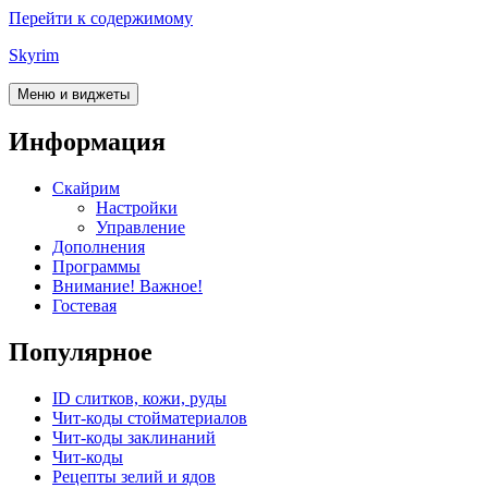
Перейти к содержимому
Skyrim
Меню и виджеты
Информация
Скайрим
Настройки
Управление
Дополнения
Программы
Внимание! Важное!
Гостевая
Популярное
ID слитков, кожи, руды
Чит-коды стойматериалов
Чит-коды заклинаний
Чит-коды
Рецепты зелий и ядов