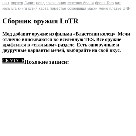
щит
маркер
Лилит
норд
заклинания
тяжелая броня
броня Tera
чит
кольчуга
книги
кузня
карта
поместье
сокровища
маски
меню
платье
UNP
Сборник оружия LoTR
Мод добавит оружие из фильма «Властелин колец». Мечи
отлично вписываются во вселенную TES. Все оружие
крафтится в «стальном» разделе. Есть одноручные и
двуручные варианты мечей, выбирайте на свой вкус.
СКАЧАТЬ
Похожие записи: