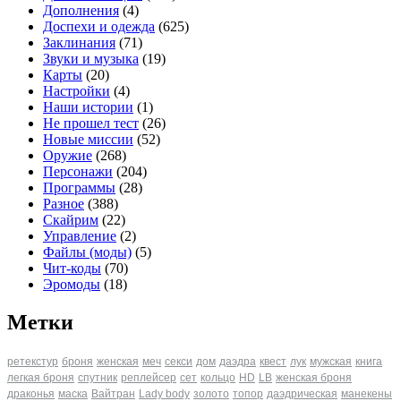
Дополнения
(4)
Доспехи и одежда
(625)
Заклинания
(71)
Звуки и музыка
(19)
Карты
(20)
Настройки
(4)
Наши истории
(1)
Не прошел тест
(26)
Новые миссии
(52)
Оружие
(268)
Персонажи
(204)
Программы
(28)
Разное
(388)
Скайрим
(22)
Управление
(2)
Файлы (моды)
(5)
Чит-коды
(70)
Эромоды
(18)
Метки
ретекстур
броня
женская
меч
секси
дом
даэдра
квест
лук
мужская
книга
легкая броня
спутник
реплейсер
сет
кольцо
HD
LB
женская броня
драконья
маска
Вайтран
Lady body
золото
топор
даэдрическая
манекены