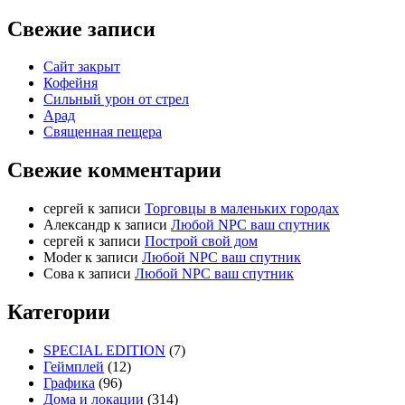
Свежие записи
Сайт закрыт
Кофейня
Cильный урон от стрел
Арад
Священная пещера
Свежие комментарии
cергей
к записи
Торговцы в маленьких городах
Александр
к записи
Любой NPC ваш спутник
cергей
к записи
Построй свой дом
Moder
к записи
Любой NPC ваш спутник
Сова
к записи
Любой NPC ваш спутник
Категории
SPECIAL EDITION
(7)
Геймплей
(12)
Графика
(96)
Дома и локации
(314)