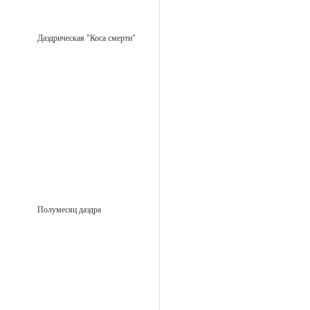
Даэдрическая "Коса смерти"
Полумесяц даэдра