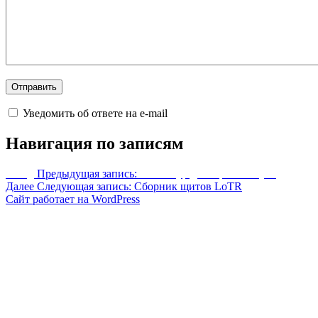
Уведомить об ответе на e-mail
Навигация по записям
Назад
Предыдущая запись:
Ретекстур двемерского лука
Далее
Следующая запись:
Сборник щитов LoTR
Сайт работает на WordPress