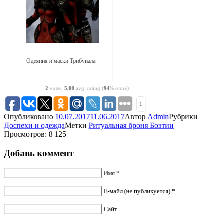
Одеяния и маски Трибунала
2
votes,
5.00
avg. rating (
94
% score)
1
Опубликовано
10.07.2017
11.06.2017
Автор
Admin
Рубрики
Доспехи и одежда
Метки
Ритуальная броня Боэтии
Просмотров: 8 125
Добавь коммент
Имя *
Е-майл (не публикуется) *
Сайт