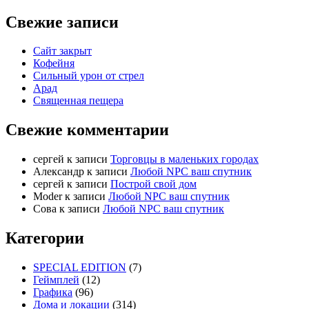
Свежие записи
Сайт закрыт
Кофейня
Cильный урон от стрел
Арад
Священная пещера
Свежие комментарии
cергей
к записи
Торговцы в маленьких городах
Александр
к записи
Любой NPC ваш спутник
cергей
к записи
Построй свой дом
Moder
к записи
Любой NPC ваш спутник
Сова
к записи
Любой NPC ваш спутник
Категории
SPECIAL EDITION
(7)
Геймплей
(12)
Графика
(96)
Дома и локации
(314)