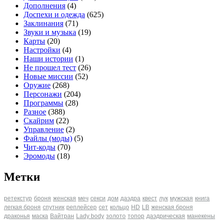
Дополнения
(4)
Доспехи и одежда
(625)
Заклинания
(71)
Звуки и музыка
(19)
Карты
(20)
Настройки
(4)
Наши истории
(1)
Не прошел тест
(26)
Новые миссии
(52)
Оружие
(268)
Персонажи
(204)
Программы
(28)
Разное
(388)
Скайрим
(22)
Управление
(2)
Файлы (моды)
(5)
Чит-коды
(70)
Эромоды
(18)
Метки
ретекстур
броня
женская
меч
секси
дом
даэдра
квест
лук
мужская
книга
легкая броня
спутник
реплейсер
сет
кольцо
HD
LB
женская броня
драконья
маска
Вайтран
Lady body
золото
топор
даэдрическая
манекены