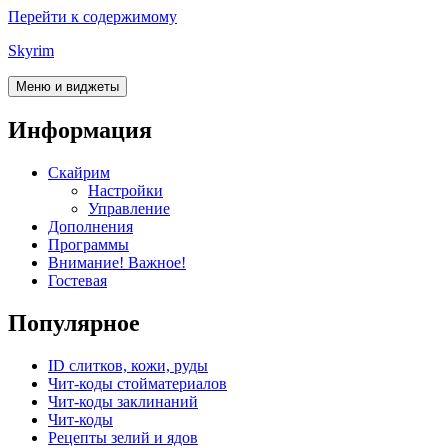
Перейти к содержимому
Skyrim
Меню и виджеты
Информация
Скайрим
Настройки
Управление
Дополнения
Программы
Внимание! Важное!
Гостевая
Популярное
ID слитков, кожи, руды
Чит-коды стойматериалов
Чит-коды заклинаний
Чит-коды
Рецепты зелий и ядов