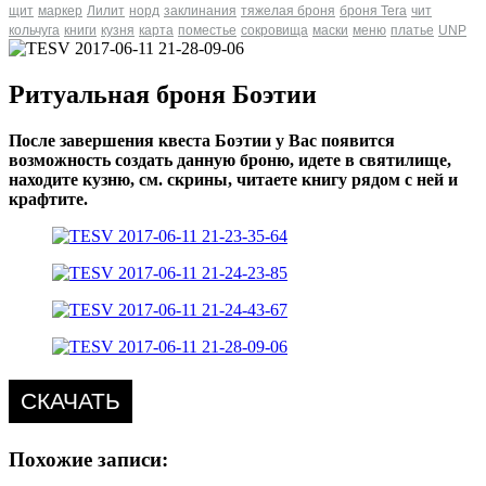
щит
маркер
Лилит
норд
заклинания
тяжелая броня
броня Tera
чит
кольчуга
книги
кузня
карта
поместье
сокровища
маски
меню
платье
UNP
Ритуальная броня Боэтии
После завершения квеста Боэтии у Вас появится
возможность создать данную броню, идете в святилище,
находите кузню, см. скрины, читаете книгу рядом с ней и
крафтите.
СКАЧАТЬ
Похожие записи: