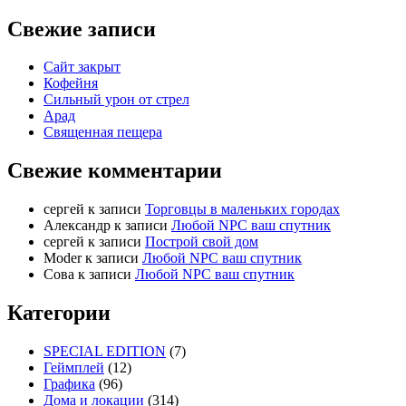
Свежие записи
Сайт закрыт
Кофейня
Cильный урон от стрел
Арад
Священная пещера
Свежие комментарии
cергей
к записи
Торговцы в маленьких городах
Александр
к записи
Любой NPC ваш спутник
cергей
к записи
Построй свой дом
Moder
к записи
Любой NPC ваш спутник
Сова
к записи
Любой NPC ваш спутник
Категории
SPECIAL EDITION
(7)
Геймплей
(12)
Графика
(96)
Дома и локации
(314)