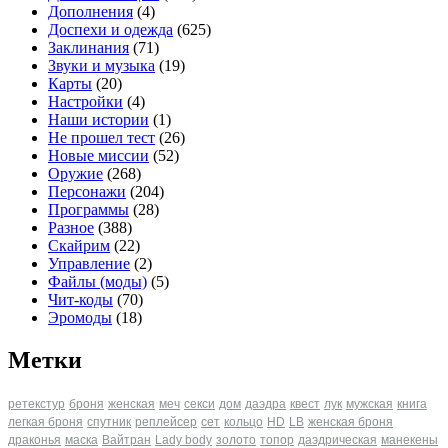
Дополнения
(4)
Доспехи и одежда
(625)
Заклинания
(71)
Звуки и музыка
(19)
Карты
(20)
Настройки
(4)
Наши истории
(1)
Не прошел тест
(26)
Новые миссии
(52)
Оружие
(268)
Персонажи
(204)
Программы
(28)
Разное
(388)
Скайрим
(22)
Управление
(2)
Файлы (моды)
(5)
Чит-коды
(70)
Эромоды
(18)
Метки
ретекстур
броня
женская
меч
секси
дом
даэдра
квест
лук
мужская
книга
легкая броня
спутник
реплейсер
сет
кольцо
HD
LB
женская броня
драконья
маска
Вайтран
Lady body
золото
топор
даэдрическая
манекены