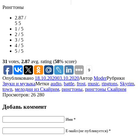
Рингтоны
2.87 /
5
5
1 / 5
2 / 5
3 / 5
4 / 5
5 / 5
31
votes,
2.87
avg. rating (
58
% score)
9
Опубликовано
18.10.2020
03.10.2020
Автор
Moder
Рубрики
Звуки и музыка
Метки
audio
,
battle
,
frost
,
music
,
ringtons
,
Skyrim
,
town
,
мелодии из Скайрим
,
рингтоны
,
рингтоны Скайрим
Просмотров: 26 280
Добавь коммент
Имя *
Е-майл (не публикуется) *