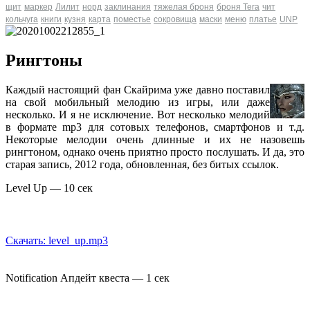
щит
маркер
Лилит
норд
заклинания
тяжелая броня
броня Tera
чит
кольчуга
книги
кузня
карта
поместье
сокровища
маски
меню
платье
UNP
Рингтоны
Каждый настоящий фан Скайрима уже давно поставил
на свой мобильный мелодию из игры, или даже
несколько. И я не исключение. Вот несколько мелодий
в формате mp3 для сотовых телефонов, смартфонов и т.д.
Некоторые мелодии очень длинные и их не назовешь
рингтоном, однако очень приятно просто послушать. И да, это
старая запись, 2012 года, обновленная, без битых ссылок.
Level Up — 10 сек
Скачать: level_up.mp3
Notification Апдейт квеста — 1 сек