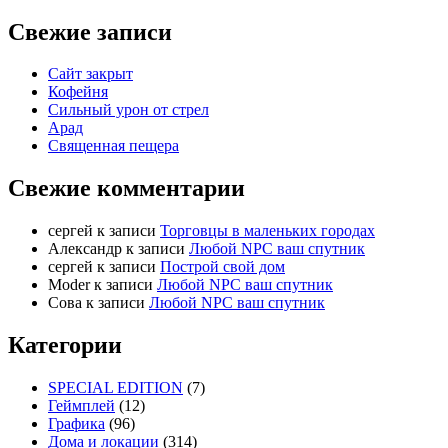
Свежие записи
Сайт закрыт
Кофейня
Cильный урон от стрел
Арад
Священная пещера
Свежие комментарии
cергей
к записи
Торговцы в маленьких городах
Александр
к записи
Любой NPC ваш спутник
cергей
к записи
Построй свой дом
Moder
к записи
Любой NPC ваш спутник
Сова
к записи
Любой NPC ваш спутник
Категории
SPECIAL EDITION
(7)
Геймплей
(12)
Графика
(96)
Дома и локации
(314)