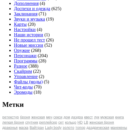
Дополнения
(4)
Доспехи и одежда
(625)
Заклинания
(71)
Звуки и музыка
(19)
Карты
(20)
Настройки
(4)
Наши истории
(1)
Не прошел тест
(26)
Новые миссии
(52)
Оружие
(268)
Персонажи
(204)
Программы
(28)
Разное
(388)
Скайрим
(22)
Управление
(2)
Файлы (моды)
(5)
Чит-коды
(70)
Эромоды
(18)
Метки
ретекстур
броня
женская
меч
секси
дом
даэдра
квест
лук
мужская
книга
легкая броня
спутник
реплейсер
сет
кольцо
HD
LB
женская броня
драконья
маска
Вайтран
Lady body
золото
топор
даэдрическая
манекены