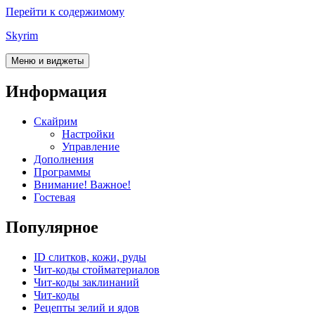
Перейти к содержимому
Skyrim
Меню и виджеты
Информация
Скайрим
Настройки
Управление
Дополнения
Программы
Внимание! Важное!
Гостевая
Популярное
ID слитков, кожи, руды
Чит-коды стойматериалов
Чит-коды заклинаний
Чит-коды
Рецепты зелий и ядов