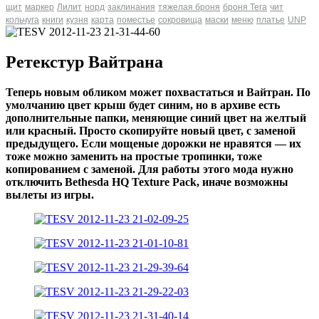
щит
маркер
Лилит
норд
заклинания
тяжелая броня
броня Tera
чит
кольчуга
книги
кузня
карта
поместье
сокровища
маски
меню
платье
UNP
Ретекстур Вайтрана
Теперь новым обликом может похвастаться и Вайтран. По
умолчанию цвет крыш будет синим, но в архиве есть
дополнительные папки, меняющие синий цвет на желтый
или красный. Просто скопируйте новый цвет, с заменой
предыдущего. Если мощеные дорожки не нравятся — их
тоже можно заменить на простые тропинки, тоже
копированием с заменой.
Для работы этого мода нужно
отключить Bethesda HQ Texture Pack, иначе возможны
вылеты из игры.