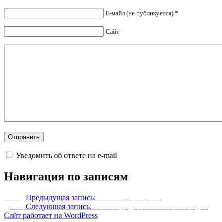
Е-майл (не публикуется) *
Сайт
Уведомить об ответе на e-mail
Навигация по записям
Назад
Предыдущая запись:
Ретекстур Рифтена
Далее
Следующая запись:
Ретекстур деревень и пригородов
Сайт работает на WordPress