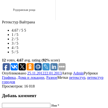
Редоранская роща
Ретекстур Вайтрана
4.67 / 5
5
1 / 5
2 / 5
3 / 5
4 / 5
5 / 5
12
votes,
4.67
avg. rating (
92
% score)
Опубликовано
25.11.2012
22.01.2013
Автор
Admin
Рубрики
Графика
,
Дома и локации
,
Разное
Метки
ретекстур
,
ретекстур
городов
Просмотров: 16 018
Добавь коммент
Имя *