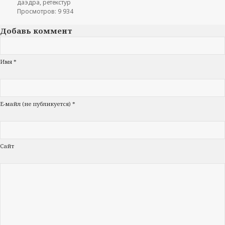
даэдра
,
ретекстур
Просмотров: 9 934
Добавь коммент
Имя *
Е-майл (не публикуется) *
Сайт