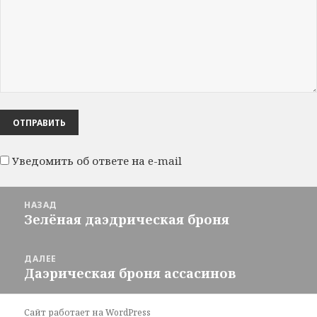
Уведомить об ответе на e-mail
Навигация
НАЗАД
по
Зелёная даэдрическая броня
Предыдущая
записям
запись:
ДАЛЕЕ
Даэрическая броня ассасинов
Следующая
запись:
Сайт работает на WordPress