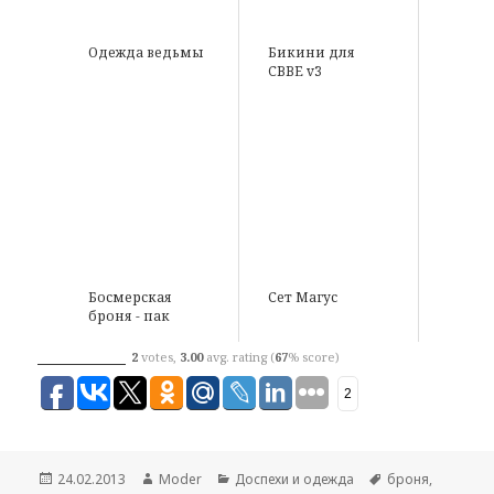
Одежда ведьмы
Бикини для
CBBE v3
Босмерская
Сет Магус
броня - пак
2
votes,
3.00
avg. rating (
67
% score)
2
Опубликовано
24.02.2013
Автор
Moder
Рубрики
Доспехи и одежда
Метки
броня
,