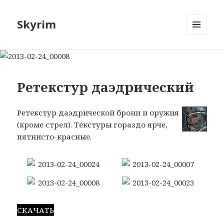
Skyrim
МЕНЮ
И
ВИДЖЕТЫ
Ретекстур даэдрический
Ретекстур даэдрической брони и оружия
(кроме стрел). Текстуры гораздо ярче,
пятнисто-красные.
СКАЧАТЬ