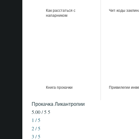
Как расстаться с
Чит-коды закли
напарником
Книга прокачки
Привилегии инв
Прокачка Ликантропии
5.00 / 5
5
1 / 5
2 / 5
3 / 5