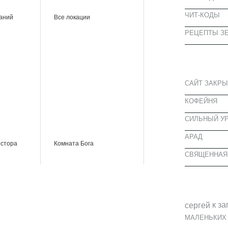
ЧИТ-КОДЫ
наний
Все локации
РЕЦЕПТЫ ЗЕ
СВЕЖИЕ З
САЙТ ЗАКРЫ
КОФЕЙНЯ
CИЛЬНЫЙ УР
АРАД
естора
Комната Бога
СВЯЩЕННАЯ
СВЕЖИЕ К
к за
cергей
МАЛЕНЬКИХ