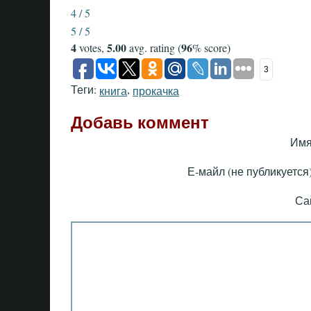
4 / 5
5 / 5
4
5.00
96
votes,
avg. rating (
% score)
3
Теги:
,
книга
прокачка
Добавь коммент
Имя
Е-майл (не публикуется)
Са