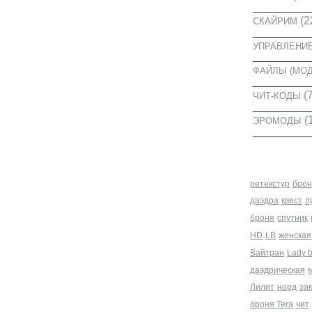
(2
СКАЙРИМ
УПРАВЛЕНИ
ФАЙЛЫ (МО
(7
ЧИТ-КОДЫ
(
ЭРОМОДЫ
МЕТКИ
ретекстур
брон
даэдра
квест
л
броня
спутник
HD
LB
женская
Вайтран
Lady 
даэдрическая
Лилит
норд
за
броня Tera
чит