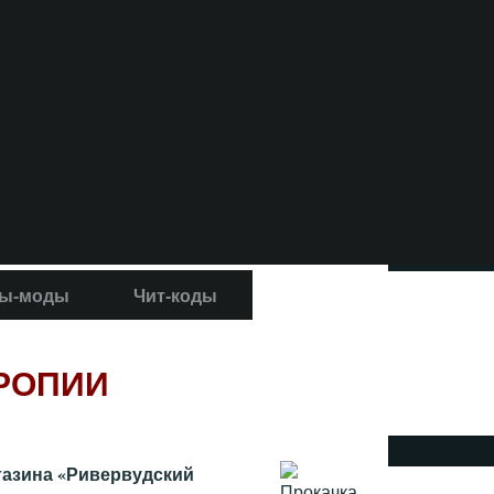
ы-моды
Чит-коды
РОПИИ
агазина «Ривервудский