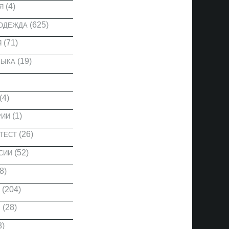
(4)
Я
(625)
 ОДЕЖДА
(71)
Я
(19)
ЗЫКА
(4)
(1)
РИИ
(26)
ТЕСТ
(52)
СИИ
8)
(204)
(28)
Ы
8)