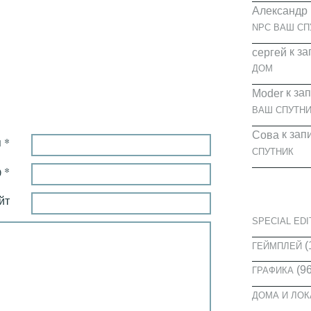
Александр
NPC ВАШ СП
к за
cергей
ДОМ
к за
Moder
ВАШ СПУТНИ
к зап
Сова
 *
СПУТНИК
 *
КАТЕГОРИ
йт
SPECIAL EDI
(
ГЕЙМПЛЕЙ
(96
ГРАФИКА
ДОМА И ЛО