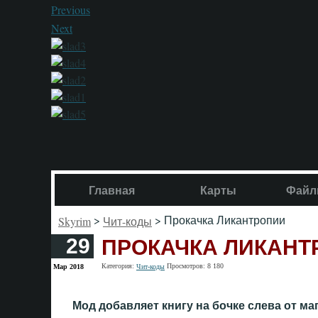
Previous
Next
Главная
Карты
Файл
>
> Прокачка Ликантропии
Skyrim
Чит-коды
ПРОКАЧКА ЛИКАНТ
29
Категория:
Просмотров: 8 180
Мар 2018
Чит-коды
Мод добавляет книгу на бочке слева от м