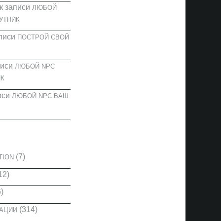
к записи
ЛЮБОЙ
УТНИК
писи
ПОСТРОЙ СВОЙ
писи
ЛЮБОЙ NPC
К
иси
ЛЮБОЙ NPC ВАШ
И
(7)
TION
12)
)
(314)
КАЦИИ