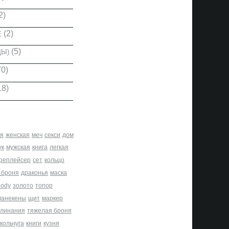
2)
(2)
Е
(5)
ДЫ)
0)
18)
я
женская
меч
секси
дом
ук
мужская
книга
легкая
реплейсер
сет
кольцо
 броня
драконья
маска
body
золото
топор
манекены
щит
маркер
клинания
тяжелая броня
кольчуга
книги
кузня