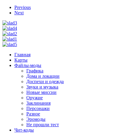
Previous
Next
Главная
Карты
Файлы-моды
Графика
Дома и локации
Доспехи и одежда
Звуки и музыка
Новые миссии
Оружие
Заклинания
Персонажи
Разное
Эромоды
Не прошли тест
Чит-коды