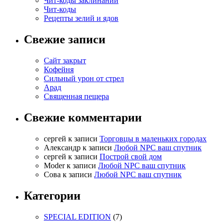
Чит-коды заклинаний
Чит-коды
Рецепты зелий и ядов
Свежие записи
Сайт закрыт
Кофейня
Cильный урон от стрел
Арад
Священная пещера
Свежие комментарии
cергей
к записи
Торговцы в маленьких городах
Александр
к записи
Любой NPC ваш спутник
cергей
к записи
Построй свой дом
Moder
к записи
Любой NPC ваш спутник
Сова
к записи
Любой NPC ваш спутник
Категории
SPECIAL EDITION
(7)