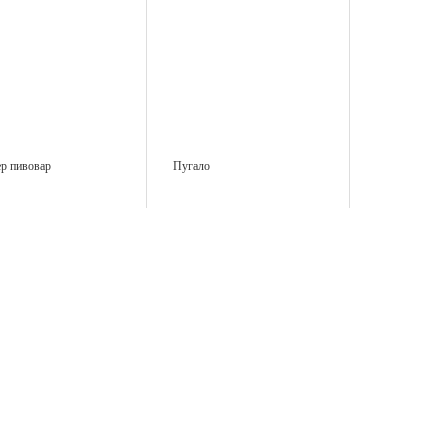
р пивовар
Пугало