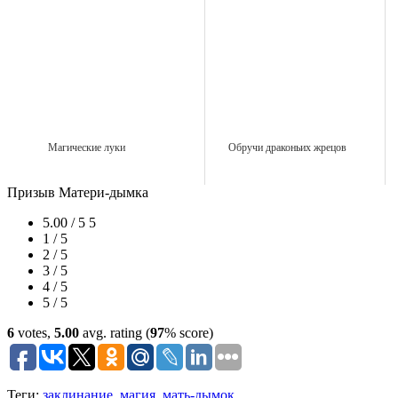
Магические луки
Обручи драконьих жрецов
Призыв Матери-дымка
5.00 / 5
5
1 / 5
2 / 5
3 / 5
4 / 5
5 / 5
6
votes,
5.00
avg. rating (
97
% score)
Теги:
заклинание
,
магия
,
мать-дымок