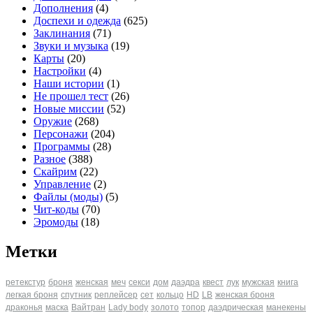
Дополнения
(4)
Доспехи и одежда
(625)
Заклинания
(71)
Звуки и музыка
(19)
Карты
(20)
Настройки
(4)
Наши истории
(1)
Не прошел тест
(26)
Новые миссии
(52)
Оружие
(268)
Персонажи
(204)
Программы
(28)
Разное
(388)
Скайрим
(22)
Управление
(2)
Файлы (моды)
(5)
Чит-коды
(70)
Эромоды
(18)
Метки
ретекстур
броня
женская
меч
секси
дом
даэдра
квест
лук
мужская
книга
легкая броня
спутник
реплейсер
сет
кольцо
HD
LB
женская броня
драконья
маска
Вайтран
Lady body
золото
топор
даэдрическая
манекены