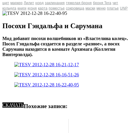
щит
маркер
Лилит
норд
заклинания
тяжелая броня
броня Tera
чит
кольчуга
книги
кузня
карта
поместье
сокровища
маски
меню
платье
UNP
Посохи Гэндальфа и Сарумана
Мод добавит посохи волшебников из «Властелина колец».
Посох Гэндальфа создается в разделе «разное», а посох
Сарумана находится в комнате Архимага (Коллегия
Винтерхолда).
СКАЧАТЬ
Похожие записи: