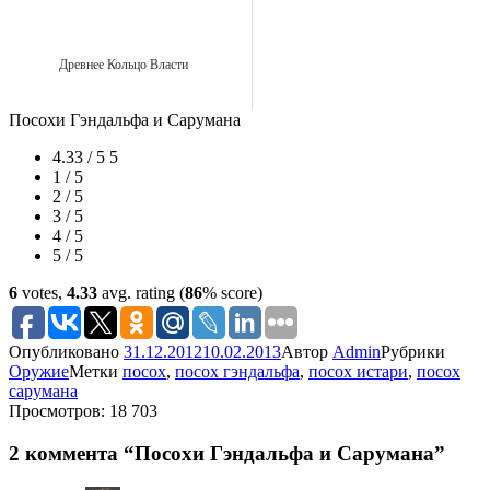
Древнее Кольцо Власти
Посохи Гэндальфа и Сарумана
4.33 / 5
5
1 / 5
2 / 5
3 / 5
4 / 5
5 / 5
6
votes,
4.33
avg. rating (
86
% score)
Опубликовано
31.12.2012
10.02.2013
Автор
Admin
Рубрики
Оружие
Метки
посох
,
посох гэндальфа
,
посох истари
,
посох
сарумана
Просмотров: 18 703
2 коммента “Посохи Гэндальфа и Сарумана”