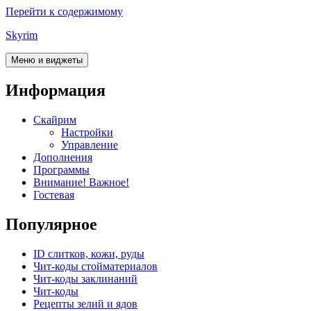
Перейти к содержимому
Skyrim
Меню и виджеты
Информация
Скайрим
Настройки
Управление
Дополнения
Программы
Внимание! Важное!
Гостевая
Популярное
ID слитков, кожи, руды
Чит-коды стойматериалов
Чит-коды заклинаний
Чит-коды
Рецепты зелий и ядов