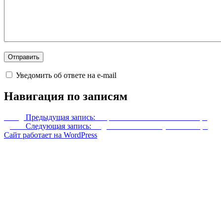
Уведомить об ответе на e-mail
Навигация по записям
Назад
Предыдущая запись:
Кираса божественной охотницы
Далее
Следующая запись:
Ледяное бикини искусительницы
Сайт работает на WordPress