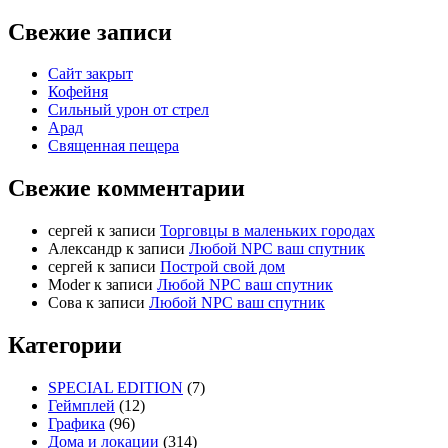
Свежие записи
Сайт закрыт
Кофейня
Cильный урон от стрел
Арад
Священная пещера
Свежие комментарии
cергей
к записи
Торговцы в маленьких городах
Александр
к записи
Любой NPC ваш спутник
cергей
к записи
Построй свой дом
Moder
к записи
Любой NPC ваш спутник
Сова
к записи
Любой NPC ваш спутник
Категории
SPECIAL EDITION
(7)
Геймплей
(12)
Графика
(96)
Дома и локации
(314)