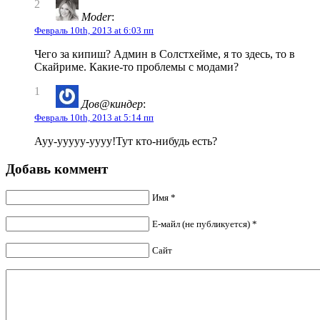
2
Moder
:
Февраль 10th, 2013 at 6:03 пп
Чего за кипиш? Админ в Солстхейме, я то здесь, то в
Скайриме. Какие-то проблемы с модами?
1
Дов@киндер
:
Февраль 10th, 2013 at 5:14 пп
Ауу-ууууу-уууу!Тут кто-нибудь есть?
Добавь коммент
Имя *
Е-майл (не публикуется) *
Сайт