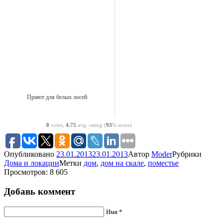
Приют для белых лосей
8
votes,
4.75
avg. rating (
93
% score)
Опубликовано
23.01.2013
23.01.2013
Автор
Moder
Рубрики
Дома и локации
Метки
дом
,
дом на скале
,
поместье
Просмотров: 8 605
Добавь коммент
Имя *