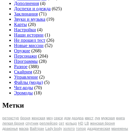
Дополнения
(4)
Доспехи и одежда
(625)
Заклинания
(71)
Звуки и музыка
(19)
Карты
(20)
Настройки
(4)
Наши истории
(1)
Не прошел тест
(26)
Новые миссии
(52)
Оружие
(268)
Персонажи
(204)
Программы
(28)
Разное
(388)
Скайрим
(22)
Управление
(2)
Файлы (моды)
(5)
Чит-коды
(70)
Эромоды
(18)
Метки
ретекстур
броня
женская
меч
секси
дом
даэдра
квест
лук
мужская
книга
легкая броня
спутник
реплейсер
сет
кольцо
HD
LB
женская броня
драконья
маска
Вайтран
Lady body
золото
топор
даэдрическая
манекены