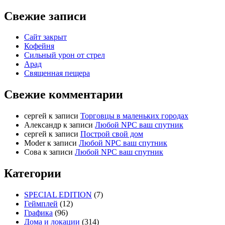
Свежие записи
Сайт закрыт
Кофейня
Cильный урон от стрел
Арад
Священная пещера
Свежие комментарии
cергей
к записи
Торговцы в маленьких городах
Александр
к записи
Любой NPC ваш спутник
cергей
к записи
Построй свой дом
Moder
к записи
Любой NPC ваш спутник
Сова
к записи
Любой NPC ваш спутник
Категории
SPECIAL EDITION
(7)
Геймплей
(12)
Графика
(96)
Дома и локации
(314)