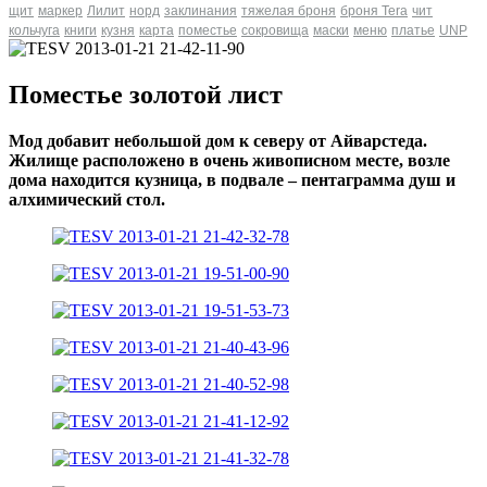
щит
маркер
Лилит
норд
заклинания
тяжелая броня
броня Tera
чит
кольчуга
книги
кузня
карта
поместье
сокровища
маски
меню
платье
UNP
Поместье золотой лист
Мод добавит небольшой дом к северу от Айварстеда.
Жилище расположено в очень живописном месте, возле
дома находится кузница, в подвале – пентаграмма душ и
алхимический стол.