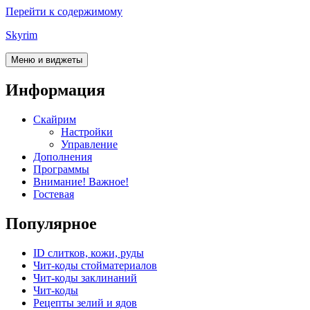
Перейти к содержимому
Skyrim
Меню и виджеты
Информация
Скайрим
Настройки
Управление
Дополнения
Программы
Внимание! Важное!
Гостевая
Популярное
ID слитков, кожи, руды
Чит-коды стойматериалов
Чит-коды заклинаний
Чит-коды
Рецепты зелий и ядов