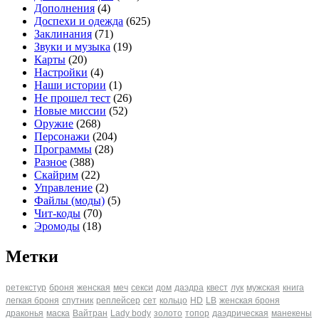
Дополнения
(4)
Доспехи и одежда
(625)
Заклинания
(71)
Звуки и музыка
(19)
Карты
(20)
Настройки
(4)
Наши истории
(1)
Не прошел тест
(26)
Новые миссии
(52)
Оружие
(268)
Персонажи
(204)
Программы
(28)
Разное
(388)
Скайрим
(22)
Управление
(2)
Файлы (моды)
(5)
Чит-коды
(70)
Эромоды
(18)
Метки
ретекстур
броня
женская
меч
секси
дом
даэдра
квест
лук
мужская
книга
легкая броня
спутник
реплейсер
сет
кольцо
HD
LB
женская броня
драконья
маска
Вайтран
Lady body
золото
топор
даэдрическая
манекены