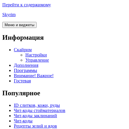
Перейти к содержимому
Skyrim
Меню и виджеты
Информация
Скайрим
Настройки
Управление
Дополнения
Программы
Внимание! Важное!
Гостевая
Популярное
ID слитков, кожи, руды
Чит-коды стойматериалов
Чит-коды заклинаний
Чит-коды
Рецепты зелий и ядов