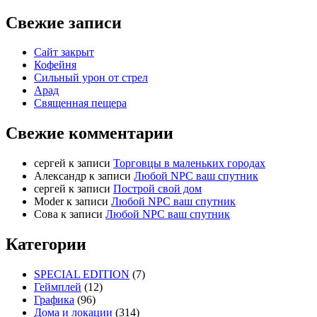
Свежие записи
Сайт закрыт
Кофейня
Cильный урон от стрел
Арад
Священная пещера
Свежие комментарии
cергей
к записи
Торговцы в маленьких городах
Александр
к записи
Любой NPC ваш спутник
cергей
к записи
Построй свой дом
Moder
к записи
Любой NPC ваш спутник
Сова
к записи
Любой NPC ваш спутник
Категории
SPECIAL EDITION
(7)
Геймплей
(12)
Графика
(96)
Дома и локации
(314)