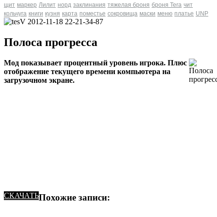
щит
маркер
Лилит
норд
заклинания
тяжелая броня
броня Tera
чит
кольчуга
книги
кузня
карта
поместье
сокровища
маски
меню
платье
UNP
Полоса прогресса
Мод показывает процентный уровень игрока. Плюс
отображение текущего времени компьютера на
загрузочном экране.
СКАЧАТЬ
Похожие записи: