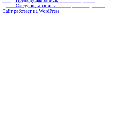
Назад
Предыдущая запись:
Больше амулетов
Далее
Следующая запись:
Бессмертные спутники
Сайт работает на WordPress