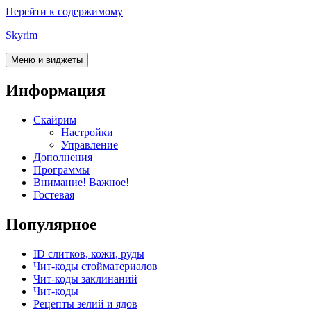
Перейти к содержимому
Skyrim
Меню и виджеты
Информация
Скайрим
Настройки
Управление
Дополнения
Программы
Внимание! Важное!
Гостевая
Популярное
ID слитков, кожи, руды
Чит-коды стойматериалов
Чит-коды заклинаний
Чит-коды
Рецепты зелий и ядов