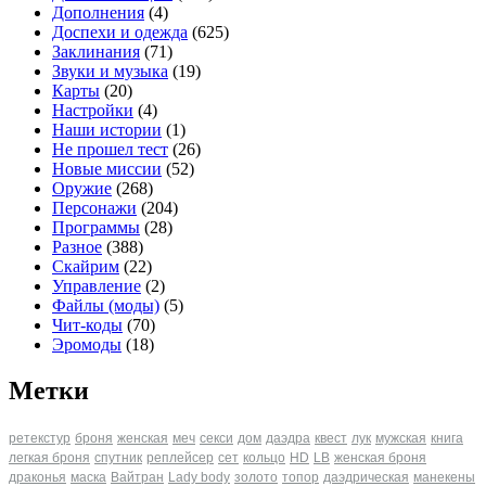
Дополнения
(4)
Доспехи и одежда
(625)
Заклинания
(71)
Звуки и музыка
(19)
Карты
(20)
Настройки
(4)
Наши истории
(1)
Не прошел тест
(26)
Новые миссии
(52)
Оружие
(268)
Персонажи
(204)
Программы
(28)
Разное
(388)
Скайрим
(22)
Управление
(2)
Файлы (моды)
(5)
Чит-коды
(70)
Эромоды
(18)
Метки
ретекстур
броня
женская
меч
секси
дом
даэдра
квест
лук
мужская
книга
легкая броня
спутник
реплейсер
сет
кольцо
HD
LB
женская броня
драконья
маска
Вайтран
Lady body
золото
топор
даэдрическая
манекены