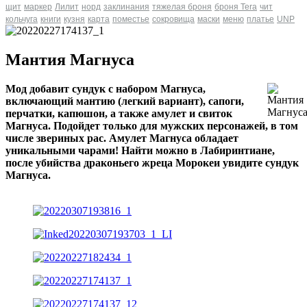
щит
маркер
Лилит
норд
заклинания
тяжелая броня
броня Tera
чит
кольчуга
книги
кузня
карта
поместье
сокровища
маски
меню
платье
UNP
Мантия Магнуса
Мод добавит сундук с набором Магнуса,
включающий мантию (легкий вариант), сапоги,
перчатки, капюшон, а также амулет и свиток
Магнуса. Подойдет только для мужских персонажей, в том
числе звериных рас. Амулет Магнуса обладает
уникальными чарами! Найти можно в Лабиринтиане,
после убийства драконьего жреца Морокеи увидите сундук
Магнуса.