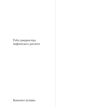
Роба грандмастера
мифического рассвета
Комплект путника