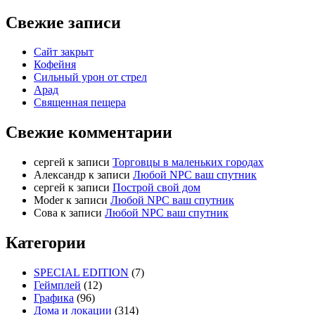
Свежие записи
Сайт закрыт
Кофейня
Cильный урон от стрел
Арад
Священная пещера
Свежие комментарии
cергей
к записи
Торговцы в маленьких городах
Александр
к записи
Любой NPC ваш спутник
cергей
к записи
Построй свой дом
Moder
к записи
Любой NPC ваш спутник
Сова
к записи
Любой NPC ваш спутник
Категории
SPECIAL EDITION
(7)
Геймплей
(12)
Графика
(96)
Дома и локации
(314)