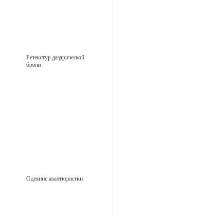
Ретекстур даэдрической
брони
Одеяние авантюристки