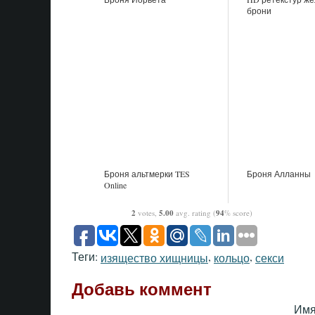
брони
Броня альтмерки TES
Броня Алланны
Online
2
votes,
5.00
avg. rating (
94
% score)
Теги:
,
,
изящество хищницы
кольцо
секси
Добавь коммент
Имя