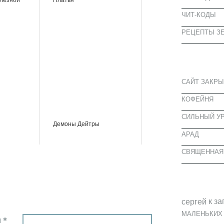
ЧИТ-КОДЫ
РЕЦЕПТЫ ЗЕ
СВЕЖИЕ З
САЙТ ЗАКРЫ
КОФЕЙНЯ
CИЛЬНЫЙ УР
Демоны Дейтры
АРАД
СВЯЩЕННАЯ
СВЕЖИЕ К
к за
cергей
МАЛЕНЬКИХ
 *