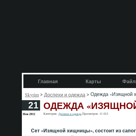
Главная
Карты
Файл
>
> Одежда «Изящной 
Skyrim
Доспехи и одежда
ОДЕЖДА «ИЗЯЩНО
21
Категория:
Просмотров: 11 613
Ноя 2012
Доспехи и одежда
Сет «Изящной хищницы», состоит из сапог,