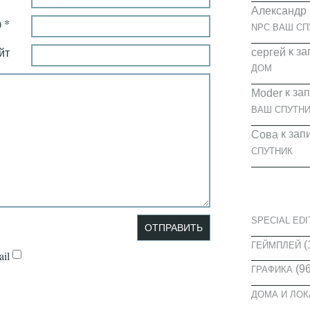
Александр
 *
NPC ВАШ СП
йт
к за
cергей
ДОМ
к за
Moder
ВАШ СПУТНИ
к зап
Сова
СПУТНИК
КАТЕГОРИ
SPECIAL EDI
(
ГЕЙМПЛЕЙ
il
(96
ГРАФИКА
ДОМА И ЛО