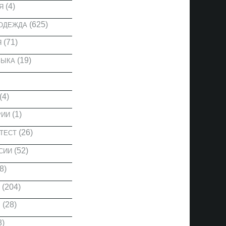
(4)
Я
(625)
 ОДЕЖДА
(71)
Я
(19)
ЗЫКА
(4)
(1)
РИИ
(26)
ТЕСТ
(52)
СИИ
8)
(204)
(28)
Ы
8)