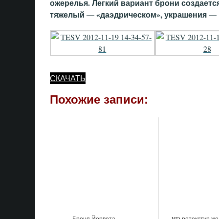
ожерелья. Легкий вариант брони создаетс
тяжелый — «даэдрическом», украшения — 
СКАЧАТЬ
Похожие записи:
Броня Йорвета
HD ретекстур ж