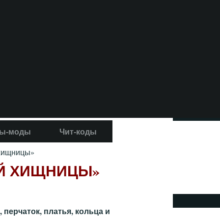
ы-моды
Чит-коды
хищницы»
Й ХИЩНИЦЫ»
 перчаток, платья, кольца и