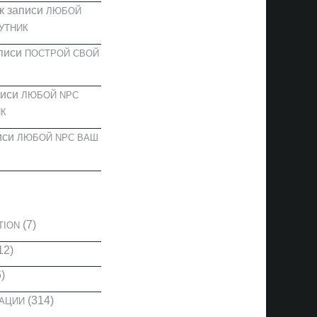
к записи
ЛЮБОЙ
УТНИК
писи
ПОСТРОЙ СВОЙ
писи
ЛЮБОЙ NPC
К
иси
ЛЮБОЙ NPC ВАШ
И
(7)
TION
12)
)
(314)
КАЦИИ