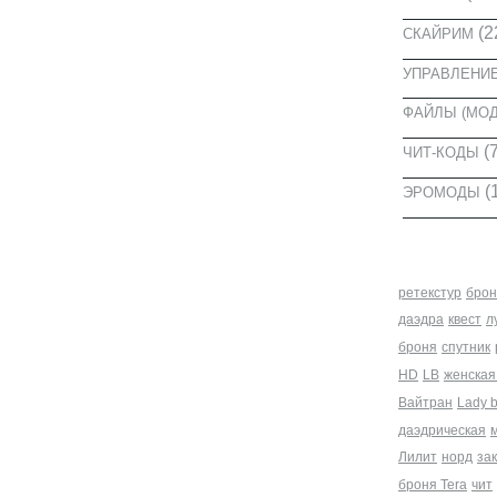
(2
СКАЙРИМ
УПРАВЛЕНИ
ФАЙЛЫ (МО
(7
ЧИТ-КОДЫ
(
ЭРОМОДЫ
МЕТКИ
ретекстур
брон
даэдра
квест
л
броня
спутник
HD
LB
женская
Вайтран
Lady 
даэдрическая
Лилит
норд
за
броня Tera
чит