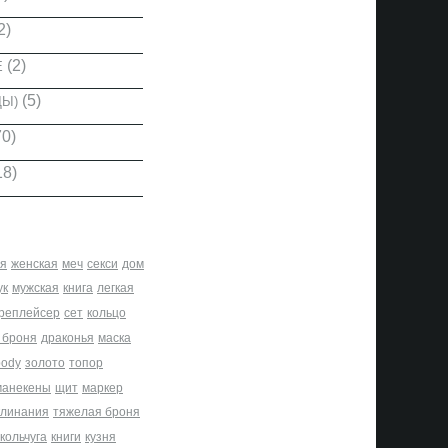
2)
(2)
Е
(5)
ДЫ)
0)
18)
я
женская
меч
секси
дом
ук
мужская
книга
легкая
реплейсер
сет
кольцо
 броня
драконья
маска
body
золото
топор
манекены
щит
маркер
клинания
тяжелая броня
кольчуга
книги
кузня