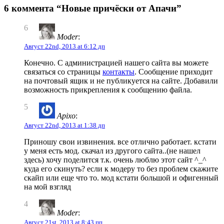
6 коммента “Новые причёски от Апачи”
6
Moder
:
Август 22nd, 2013 at 6:12 дп
Конечно. С администрацией нашего сайта вы можете
связаться со страницы
контакты
. Сообщение приходит
на почтовый ящик и не публикуется на сайте. Добавили
возможность прикрепления к сообщению файла.
5
Apixo
:
Август 22nd, 2013 at 1:38 дп
Приношу свои извинения. все отлично работает. кстати
у меня есть мод. скачал из другого сайта..(не нашел
здесь) хочу поделится т.к. очень люблю этот сайт ^_^
куда его скинуть? если к модеру то без проблем скажите
скайп или еще что то. мод кстати большой и офигенный
на мой взгляд
4
Moder
:
Август 21st, 2013 at 8:43 пп