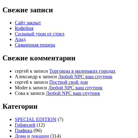
Свежие записи
Сайт закрыт
Кофейня
Cильный урон от стрел
Арад
Священная пещера
Свежие комментарии
cергей
к записи
Торговцы в маленьких городах
Александр
к записи
Любой NPC ваш спутник
cергей
к записи
Построй свой дом
Moder
к записи
Любой NPC ваш спутник
Сова
к записи
Любой NPC ваш спутник
Категории
SPECIAL EDITION
(7)
Геймплей
(12)
Графика
(96)
Дома и локации
(314)