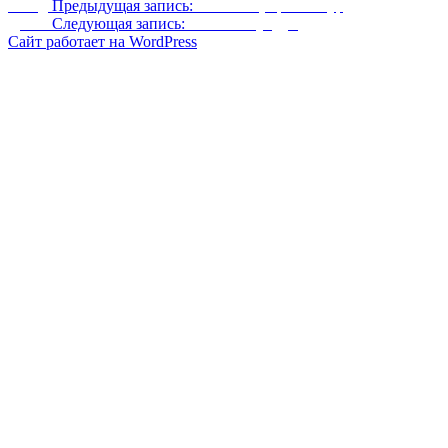
Назад
Предыдущая запись:
Повязки (и ретекстур)
Далее
Следующая запись:
Личный сундук
Сайт работает на WordPress