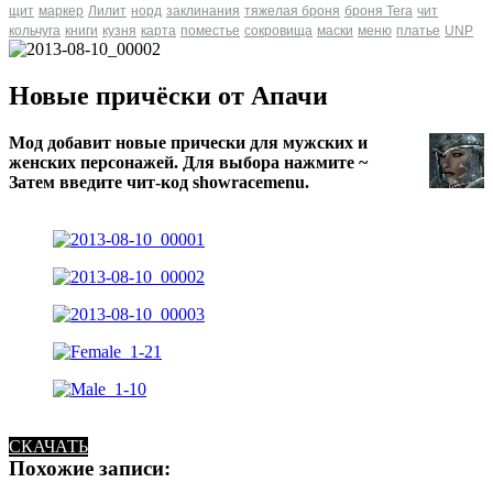
щит
маркер
Лилит
норд
заклинания
тяжелая броня
броня Tera
чит
кольчуга
книги
кузня
карта
поместье
сокровища
маски
меню
платье
UNP
Новые причёски от Апачи
Мод добавит новые прически для мужских и
женских персонажей. Для выбора нажмите ~
Затем введите чит-код showracemenu.
СКАЧАТЬ
Похожие записи: