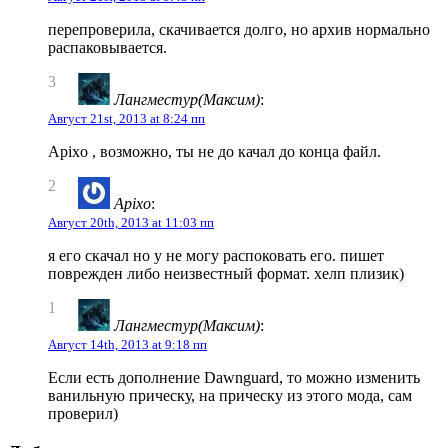
перепроверила, скачивается долго, но архив нормально
распаковывается.
3
Лангместур(Максим)
:
Август 21st, 2013 at 8:24 пп
Apixo , возможно, ты не до качал до конца файл.
2
Apixo
:
Август 20th, 2013 at 11:03 пп
я его скачал но у не могу распоковать его. пишет
поврежден либо неизвестный формат. хелп плизик)
1
Лангместур(Максим)
:
Август 14th, 2013 at 9:18 пп
Если есть дополнение Dawnguard, то можно изменить
ванильную прическу, на прическу из этого мода, сам
проверил)