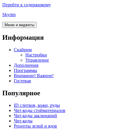
Перейти к содержимому
Skyrim
Меню и виджеты
Информация
Скайрим
Настройки
Управление
Дополнения
Программы
Внимание! Важное!
Гостевая
Популярное
ID слитков, кожи, руды
Чит-коды стойматериалов
Чит-коды заклинаний
Чит-коды
Рецепты зелий и ядов