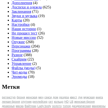
Дополнения
(4)
Доспехи и одежда
(625)
Заклинания
(71)
Звуки и музыка
(19)
Карты
(20)
Настройки
(4)
Наши истории
(1)
Не прошел тест
(26)
Новые миссии
(52)
Оружие
(268)
Персонажи
(204)
Программы
(28)
Разное
(388)
Скайрим
(22)
Управление
(2)
Файлы (моды)
(5)
Чит-коды
(70)
Эромоды
(18)
Метки
ретекстур
броня
женская
меч
секси
дом
даэдра
квест
лук
мужская
книга
легкая броня
спутник
реплейсер
сет
кольцо
HD
LB
женская броня
драконья
маска
Вайтран
Lady body
золото
топор
даэдрическая
манекены