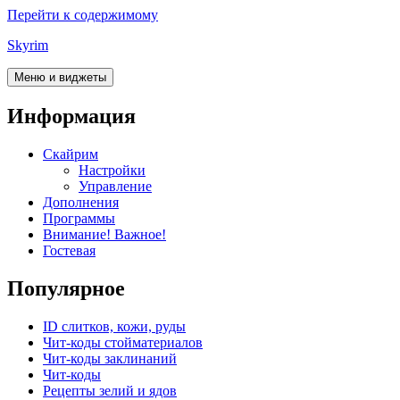
Перейти к содержимому
Skyrim
Меню и виджеты
Информация
Скайрим
Настройки
Управление
Дополнения
Программы
Внимание! Важное!
Гостевая
Популярное
ID слитков, кожи, руды
Чит-коды стойматериалов
Чит-коды заклинаний
Чит-коды
Рецепты зелий и ядов