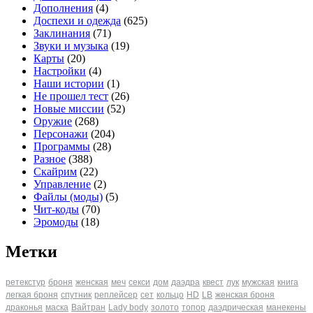
Дополнения
(4)
Доспехи и одежда
(625)
Заклинания
(71)
Звуки и музыка
(19)
Карты
(20)
Настройки
(4)
Наши истории
(1)
Не прошел тест
(26)
Новые миссии
(52)
Оружие
(268)
Персонажи
(204)
Программы
(28)
Разное
(388)
Скайрим
(22)
Управление
(2)
Файлы (моды)
(5)
Чит-коды
(70)
Эромоды
(18)
Метки
ретекстур
броня
женская
меч
секси
дом
даэдра
квест
лук
мужская
книга
легкая броня
спутник
реплейсер
сет
кольцо
HD
LB
женская броня
драконья
маска
Вайтран
Lady body
золото
топор
даэдрическая
манекены