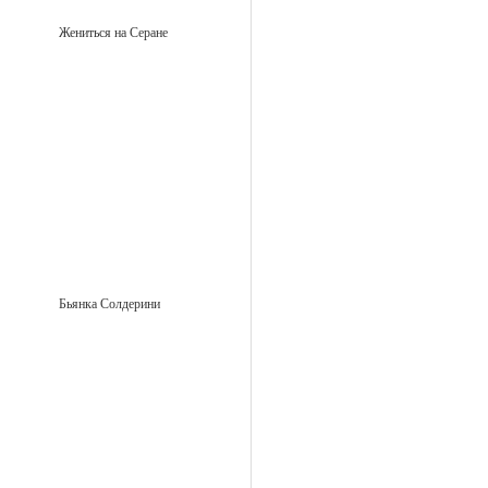
Жениться на Серане
Бьянка Солдерини