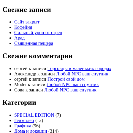
Свежие записи
Сайт закрыт
Кофейня
Cильный урон от стрел
Арад
Священная пещера
Свежие комментарии
cергей
к записи
Торговцы в маленьких городах
Александр
к записи
Любой NPC ваш спутник
cергей
к записи
Построй свой дом
Moder
к записи
Любой NPC ваш спутник
Сова
к записи
Любой NPC ваш спутник
Категории
SPECIAL EDITION
(7)
Геймплей
(12)
Графика
(96)
Дома и локации
(314)