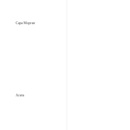
Сара Морган
Агата