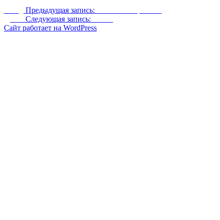
Назад
Предыдущая запись:
Змеиное и орлиное
Далее
Следующая запись:
Ранчо
Сайт работает на WordPress