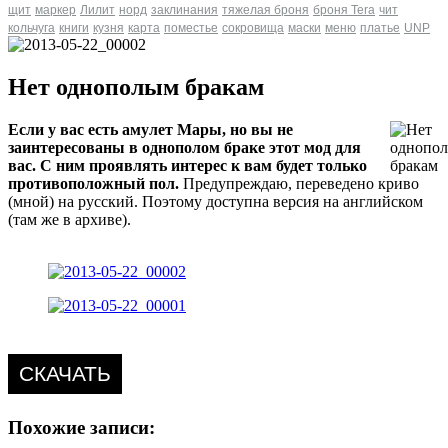
щит
маркер
Лилит
норд
заклинания
тяжелая броня
броня Tera
чит
кольчуга
книги
кузня
карта
поместье
сокровища
маски
меню
платье
UNP
Нет однополым бракам
Если у вас есть амулет Мары, но вы не
заинтересованы в однополом браке этот мод для
вас. С ним проявлять интерес к вам будет только
противоположный пол.
Предупреждаю, переведено криво
(мной) на русский. Поэтому доступна версия на английском
(там же в архиве).
СКАЧАТЬ
Похожие записи: