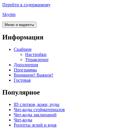
Перейти к содержимому
Skyrim
Меню и виджеты
Информация
Скайрим
Настройки
Управление
Дополнения
Программы
Внимание! Важное!
Гостевая
Популярное
ID слитков, кожи, руды
Чит-коды стойматериалов
Чит-коды заклинаний
Чит-коды
Рецепты зелий и ядов