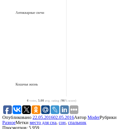
Антикварные свечи
Кошачья жизнь
4
votes,
5.00
avg. rating (
96
% score)
Опубликовано
22.05.2016
02.05.2016
Автор
Moder
Рубрики
Разное
Метки
место для сна
,
сон
,
спальник
Просмотров: 5 959