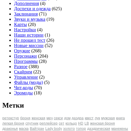
Дополнения
(4)
Доспехи и одежда
(625)
Заклинания
(71)
Звуки и музыка
(19)
Карты
(20)
Настройки
(4)
Наши истории
(1)
Не прошел тест
(26)
Новые миссии
(52)
Оружие
(268)
Персонажи
(204)
Программы
(28)
Разное
(388)
Скайрим
(22)
Управление
(2)
Файлы (моды)
(5)
Чит-коды
(70)
Эромоды
(18)
Метки
ретекстур
броня
женская
меч
секси
дом
даэдра
квест
лук
мужская
книга
легкая броня
спутник
реплейсер
сет
кольцо
HD
LB
женская броня
драконья
маска
Вайтран
Lady body
золото
топор
даэдрическая
манекены