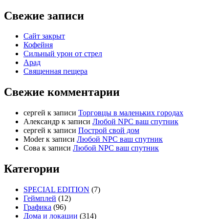
Свежие записи
Сайт закрыт
Кофейня
Cильный урон от стрел
Арад
Священная пещера
Свежие комментарии
cергей
к записи
Торговцы в маленьких городах
Александр
к записи
Любой NPC ваш спутник
cергей
к записи
Построй свой дом
Moder
к записи
Любой NPC ваш спутник
Сова
к записи
Любой NPC ваш спутник
Категории
SPECIAL EDITION
(7)
Геймплей
(12)
Графика
(96)
Дома и локации
(314)