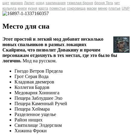
щит
маркер
Лилит
норд
заклинания
тяжелая броня
броня Tera
чит
кольчуга
книги
кузня
карта
поместье
сокровища
маски
меню
платье
UNP
Место для сна
Этот простой и легкий мод добавит несколько
новых спальников в разных локациях
Скайрима, что позволит Довакину и прочим
персонажам отдохнуть в тех местах, где это было бы
логично.
Мод на русском.
Гнездо Ветров Предела
Грот Серая Вода
Кладовая двемеров
Коллегия Бардов
Медоварня Хоннинга
Пещера Заблудшее Эхо
Пещера Каменный Ручей
Пещера Хеймара
Разделенное ущелье
Район нищих
Святилище Элдерглим
Хижина Фроки