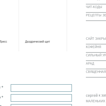
ЧИТ-КОДЫ
РЕЦЕПТЫ ЗЕ
СВЕЖИЕ З
САЙТ ЗАКРЫ
Трисс
Даэдрический щит
КОФЕЙНЯ
CИЛЬНЫЙ УР
АРАД
СВЯЩЕННАЯ
СВЕЖИЕ К
 *
к за
cергей
 *
МАЛЕНЬКИХ