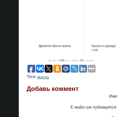
Древняя броня воина
Броня и одежда 
UNP
2
votes,
5.00
avg. rating (
94
% score)
Теги:
маска
Добавь коммент
Имя
Е-майл (не публикуется)