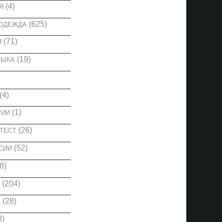
(4)
Я
(625)
 ОДЕЖДА
(71)
Я
(19)
ЗЫКА
(4)
(1)
РИИ
(26)
ТЕСТ
(52)
СИИ
8)
(204)
(28)
Ы
8)