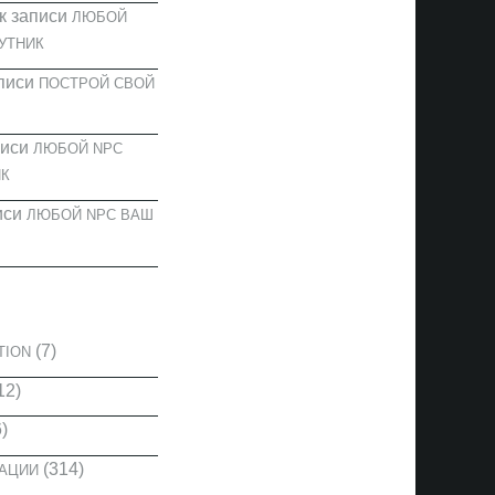
к записи
ЛЮБОЙ
УТНИК
писи
ПОСТРОЙ СВОЙ
писи
ЛЮБОЙ NPC
К
иси
ЛЮБОЙ NPC ВАШ
И
(7)
TION
12)
)
(314)
КАЦИИ