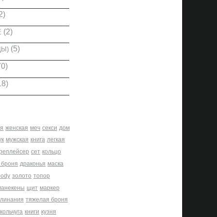
2)
(2)
Е
(5)
ДЫ)
0)
18)
я
женская
меч
секси
дом
ук
мужская
книга
легкая
реплейсер
сет
кольцо
 броня
драконья
маска
body
золото
топор
манекены
щит
маркер
клинания
тяжелая броня
кольчуга
книги
кузня