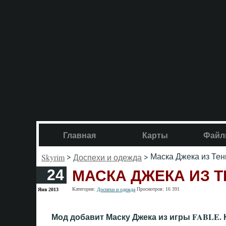
Главная
Карты
Файл
>
> Маска Джека из Тен
Skyrim
Доспехи и одежда
МАСКА ДЖЕКА ИЗ 
24
Категория:
Просмотров: 16 391
Янв 2013
Доспехи и одежда
Мод добавит Маску Джека из игры FABLE. 