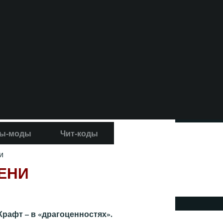
ы-моды
Чит-коды
и
ТЕНИ
Крафт – в «драгоценностях».