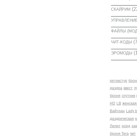
(2
СКАЙРИМ
УПРАВЛЕНИ
ФАЙЛЫ (МО
(7
ЧИТ-КОДЫ
(
ЭРОМОДЫ
МЕТКИ
ретекстур
брон
даэдра
квест
л
броня
спутник
HD
LB
женская
Вайтран
Lady 
даэдрическая
Лилит
норд
за
броня Tera
чит