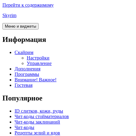
Перейти к содержимому
Skyrim
Меню и виджеты
Информация
Скайрим
Настройки
Управление
Дополнения
Программы
Внимание! Важное!
Гостевая
Популярное
ID слитков, кожи, руды
Чит-коды стойматериалов
Чит-коды заклинаний
Чит-коды
Рецепты зелий и ядов