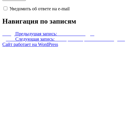
Уведомить об ответе на e-mail
Навигация по записям
Назад
Предыдущая запись:
Сила темных душ
Далее
Следующая запись:
Фонари Скайрима — Все в одном
Сайт работает на WordPress