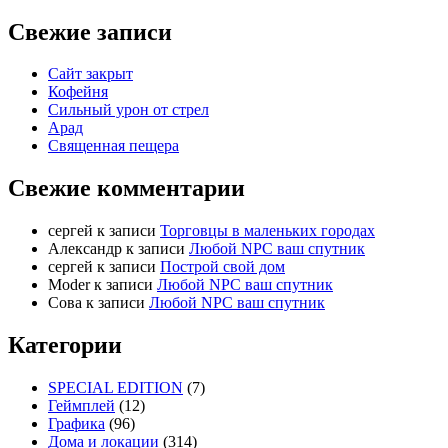
Свежие записи
Сайт закрыт
Кофейня
Cильный урон от стрел
Арад
Священная пещера
Свежие комментарии
cергей
к записи
Торговцы в маленьких городах
Александр
к записи
Любой NPC ваш спутник
cергей
к записи
Построй свой дом
Moder
к записи
Любой NPC ваш спутник
Сова
к записи
Любой NPC ваш спутник
Категории
SPECIAL EDITION
(7)
Геймплей
(12)
Графика
(96)
Дома и локации
(314)