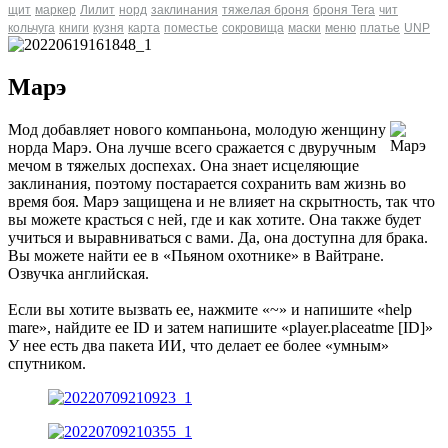
щит
маркер
Лилит
норд
заклинания
тяжелая броня
броня Tera
чит
кольчуга
книги
кузня
карта
поместье
сокровища
маски
меню
платье
UNP
Марэ
Мод добавляет нового компаньона, молодую женщину
норда Марэ. Она лучше всего сражается с двуручным
мечом в тяжелых доспехах. Она знает исцеляющие
заклинания, поэтому постарается сохранить вам жизнь во
время боя. Марэ защищена и не влияет на скрытность, так что
вы можете красться с ней, где и как хотите. Она также будет
учиться и выравниваться с вами. Да, она доступна для брака.
Вы можете найти ее в «Пьяном охотнике» в Вайтране.
Озвучка английская.
Если вы хотите вызвать ее, нажмите «~» и напишите «help
mare», найдите ее ID и затем напишите «player.placeatme [ID]»
У нее есть два пакета ИИ, что делает ее более «умным»
спутником.