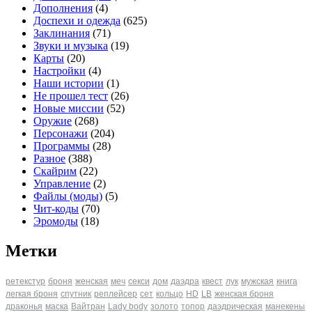
Дополнения
(4)
Доспехи и одежда
(625)
Заклинания
(71)
Звуки и музыка
(19)
Карты
(20)
Настройки
(4)
Наши истории
(1)
Не прошел тест
(26)
Новые миссии
(52)
Оружие
(268)
Персонажи
(204)
Программы
(28)
Разное
(388)
Скайрим
(22)
Управление
(2)
Файлы (моды)
(5)
Чит-коды
(70)
Эромоды
(18)
Метки
ретекстур
броня
женская
меч
секси
дом
даэдра
квест
лук
мужская
книга
легкая броня
спутник
реплейсер
сет
кольцо
HD
LB
женская броня
драконья
маска
Вайтран
Lady body
золото
топор
даэдрическая
манекены