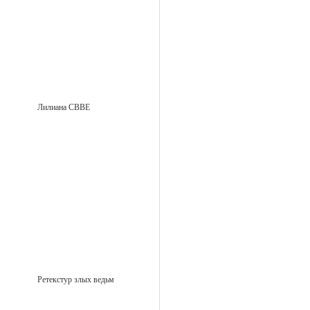
Лилиана CBBE
Ретекстур злых ведьм