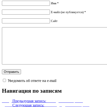
Имя *
Е-майл (не публикуется) *
Сайт
Уведомить об ответе на e-mail
Навигация по записям
Назад
Предыдущая запись:
Коттедж «Белая река»
Далее
Следующая запись:
Легкая даэдрическая броня