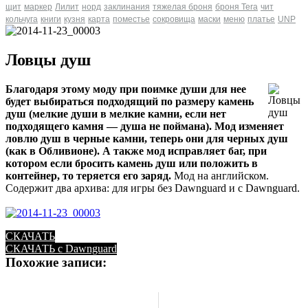
щит
маркер
Лилит
норд
заклинания
тяжелая броня
броня Tera
чит
кольчуга
книги
кузня
карта
поместье
сокровища
маски
меню
платье
UNP
Ловцы душ
Благодаря этому моду при поимке души для нее
будет выбираться подходящий по размеру камень
душ (мелкие души в мелкие камни, если нет
подходящего камня — душа не поймана). Мод изменяет
ловлю душ в черные камни, теперь они для черных душ
(как в Обливионе). А также мод исправляет баг, при
котором если бросить камень душ или положить в
контейнер, то теряется его заряд.
Мод на английском.
Содержит два архива: для игры без Dawnguard и с Dawnguard.
СКАЧАТЬ
СКАЧАТЬ с Dawnguard
Похожие записи: