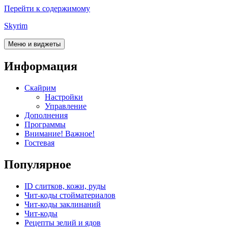
Перейти к содержимому
Skyrim
Меню и виджеты
Информация
Скайрим
Настройки
Управление
Дополнения
Программы
Внимание! Важное!
Гостевая
Популярное
ID слитков, кожи, руды
Чит-коды стойматериалов
Чит-коды заклинаний
Чит-коды
Рецепты зелий и ядов