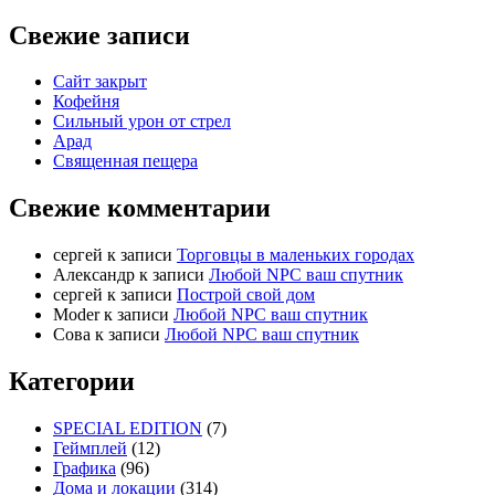
Свежие записи
Сайт закрыт
Кофейня
Cильный урон от стрел
Арад
Священная пещера
Свежие комментарии
cергей
к записи
Торговцы в маленьких городах
Александр
к записи
Любой NPC ваш спутник
cергей
к записи
Построй свой дом
Moder
к записи
Любой NPC ваш спутник
Сова
к записи
Любой NPC ваш спутник
Категории
SPECIAL EDITION
(7)
Геймплей
(12)
Графика
(96)
Дома и локации
(314)