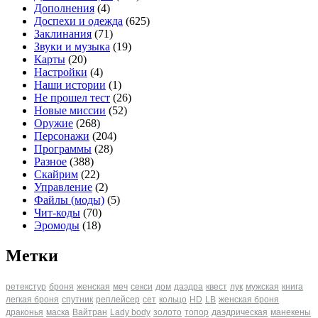
Дополнения
(4)
Доспехи и одежда
(625)
Заклинания
(71)
Звуки и музыка
(19)
Карты
(20)
Настройки
(4)
Наши истории
(1)
Не прошел тест
(26)
Новые миссии
(52)
Оружие
(268)
Персонажи
(204)
Программы
(28)
Разное
(388)
Скайрим
(22)
Управление
(2)
Файлы (моды)
(5)
Чит-коды
(70)
Эромоды
(18)
Метки
ретекстур
броня
женская
меч
секси
дом
даэдра
квест
лук
мужская
книга
легкая броня
спутник
реплейсер
сет
кольцо
HD
LB
женская броня
драконья
маска
Вайтран
Lady body
золото
топор
даэдрическая
манекены