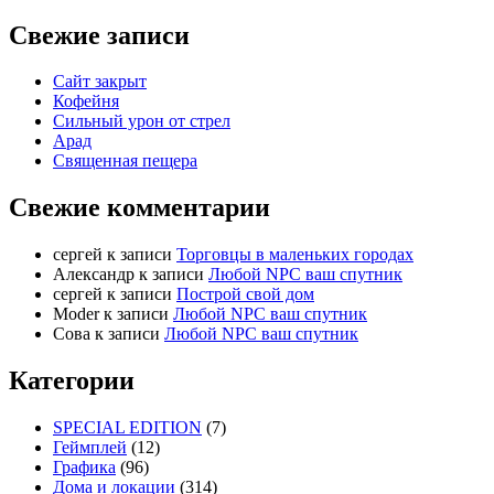
Свежие записи
Сайт закрыт
Кофейня
Cильный урон от стрел
Арад
Священная пещера
Свежие комментарии
cергей
к записи
Торговцы в маленьких городах
Александр
к записи
Любой NPC ваш спутник
cергей
к записи
Построй свой дом
Moder
к записи
Любой NPC ваш спутник
Сова
к записи
Любой NPC ваш спутник
Категории
SPECIAL EDITION
(7)
Геймплей
(12)
Графика
(96)
Дома и локации
(314)