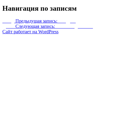
Навигация по записям
Назад
Предыдущая запись:
Вандрал
Далее
Следующая запись:
Тихие подземелья
Сайт работает на WordPress