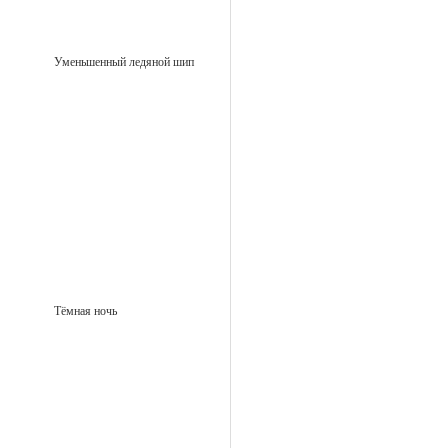
Уменьшенный ледяной шип
Тёмная ночь