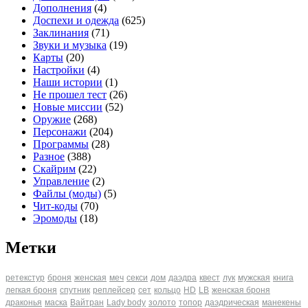
Дополнения
(4)
Доспехи и одежда
(625)
Заклинания
(71)
Звуки и музыка
(19)
Карты
(20)
Настройки
(4)
Наши истории
(1)
Не прошел тест
(26)
Новые миссии
(52)
Оружие
(268)
Персонажи
(204)
Программы
(28)
Разное
(388)
Скайрим
(22)
Управление
(2)
Файлы (моды)
(5)
Чит-коды
(70)
Эромоды
(18)
Метки
ретекстур
броня
женская
меч
секси
дом
даэдра
квест
лук
мужская
книга
легкая броня
спутник
реплейсер
сет
кольцо
HD
LB
женская броня
драконья
маска
Вайтран
Lady body
золото
топор
даэдрическая
манекены