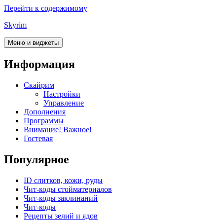
Перейти к содержимому
Skyrim
Меню и виджеты
Информация
Скайрим
Настройки
Управление
Дополнения
Программы
Внимание! Важное!
Гостевая
Популярное
ID слитков, кожи, руды
Чит-коды стойматериалов
Чит-коды заклинаний
Чит-коды
Рецепты зелий и ядов