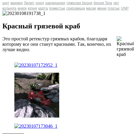
щит
маркер
Лилит
норд
заклинания
тяжелая броня
броня Tera
чит
кольчуга
книги
кузня
карта
поместье
сокровища
маски
меню
платье
UNP
Красный грязевой краб
Это простой ретекстур грязевых крабов, благодаря
которому все они станут красными. Так, конечно, их
лучше видно.