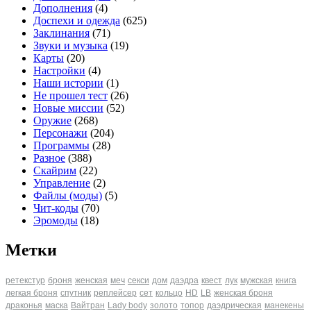
Дополнения
(4)
Доспехи и одежда
(625)
Заклинания
(71)
Звуки и музыка
(19)
Карты
(20)
Настройки
(4)
Наши истории
(1)
Не прошел тест
(26)
Новые миссии
(52)
Оружие
(268)
Персонажи
(204)
Программы
(28)
Разное
(388)
Скайрим
(22)
Управление
(2)
Файлы (моды)
(5)
Чит-коды
(70)
Эромоды
(18)
Метки
ретекстур
броня
женская
меч
секси
дом
даэдра
квест
лук
мужская
книга
легкая броня
спутник
реплейсер
сет
кольцо
HD
LB
женская броня
драконья
маска
Вайтран
Lady body
золото
топор
даэдрическая
манекены