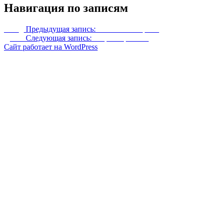
Навигация по записям
Назад
Предыдущая запись:
Хижина злокрыса
Далее
Следующая запись:
Лофт астронома
Сайт работает на WordPress