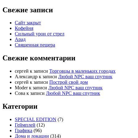
Свежие записи
Сайт закрыт
Кофейня
Cильный урон от стрел
Арад
Священная пещера
Свежие комментарии
cергей
к записи
Торговцы в маленьких городах
Александр
к записи
Любой NPC ваш спутник
cергей
к записи
Построй свой дом
Moder
к записи
Любой NPC ваш спутник
Сова
к записи
Любой NPC ваш спутник
Категории
SPECIAL EDITION
(7)
Геймплей
(12)
Графика
(96)
Дома и локации
(314)