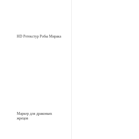
HD Ретекстур Робы Мирака
Маркер для драконьих
жрецов