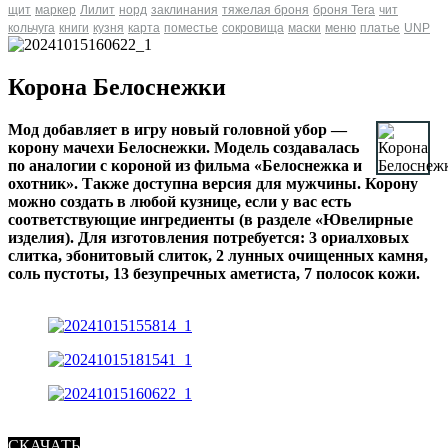
щит
маркер
Лилит
норд
заклинания
тяжелая броня
броня Tera
чит
кольчуга
книги
кузня
карта
поместье
сокровища
маски
меню
платье
UNP
Корона Белоснежки
Мод добавляет в игру новый головной убор —
корону мачехи Белоснежки. Модель создавалась
по аналогии с короной из фильма «Белоснежка и
охотник». Также доступна версия для мужчины. Корону
можно создать в любой кузнице, если у вас есть
соответствующие ингредиенты (в разделе «Ювелирные
изделия). Для изготовления потребуется: 3 ориалховых
слитка, эбонитовый слиток, 2 лунных очищенных камня,
соль пустоты, 13 безупречных аметиста, 7 полосок кожи.
СКАЧАТЬ