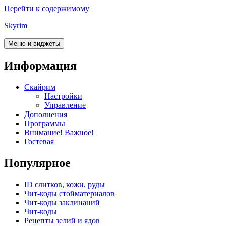
Перейти к содержимому
Skyrim
Меню и виджеты
Информация
Скайрим
Настройки
Управление
Дополнения
Программы
Внимание! Важное!
Гостевая
Популярное
ID слитков, кожи, руды
Чит-коды стойматериалов
Чит-коды заклинаний
Чит-коды
Рецепты зелий и ядов