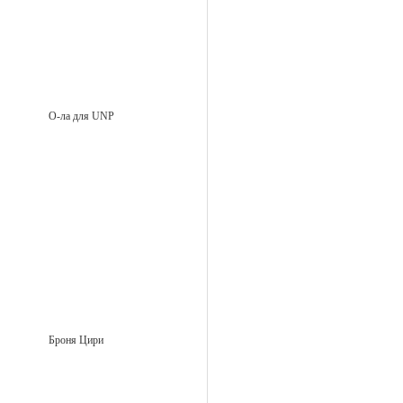
О-ла для UNP
Броня Цири