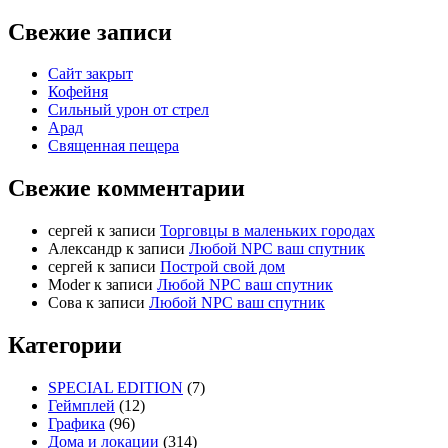
Свежие записи
Сайт закрыт
Кофейня
Cильный урон от стрел
Арад
Священная пещера
Свежие комментарии
cергей
к записи
Торговцы в маленьких городах
Александр
к записи
Любой NPC ваш спутник
cергей
к записи
Построй свой дом
Moder
к записи
Любой NPC ваш спутник
Сова
к записи
Любой NPC ваш спутник
Категории
SPECIAL EDITION
(7)
Геймплей
(12)
Графика
(96)
Дома и локации
(314)