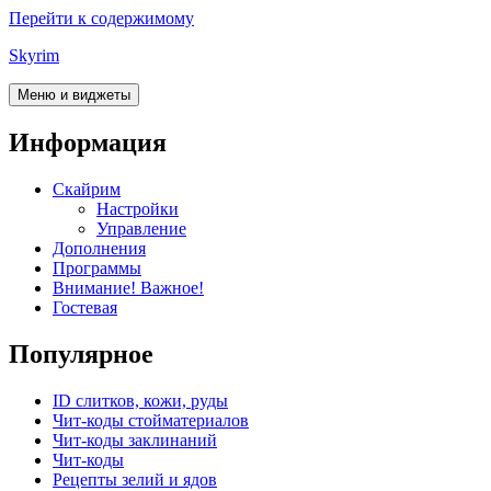
Перейти к содержимому
Skyrim
Меню и виджеты
Информация
Скайрим
Настройки
Управление
Дополнения
Программы
Внимание! Важное!
Гостевая
Популярное
ID слитков, кожи, руды
Чит-коды стойматериалов
Чит-коды заклинаний
Чит-коды
Рецепты зелий и ядов