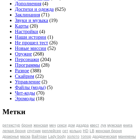
Дополнения
(4)
Доспехи и одежда
(625)
Заклинания
(71)
Звуки и музыка
(19)
Карты
(20)
Настройки
(4)
Наши истории
(1)
Не прошел тест
(26)
Новые миссии
(52)
Оружие
(268)
Персонажи
(204)
Программы
(28)
Разное
(388)
Скайрим
(22)
Управление
(2)
Файлы (моды)
(5)
Чит-коды
(70)
Эромоды
(18)
Метки
ретекстур
броня
женская
меч
секси
дом
даэдра
квест
лук
мужская
книга
легкая броня
спутник
реплейсер
сет
кольцо
HD
LB
женская броня
драконья
маска
Вайтран
Lady body
золото
топор
даэдрическая
манекены