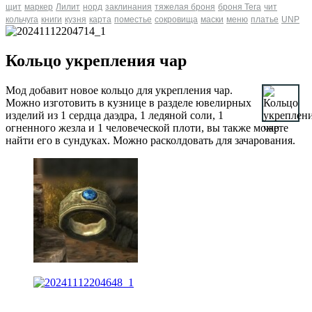
щит
маркер
Лилит
норд
заклинания
тяжелая броня
броня Tera
чит
кольчуга
книги
кузня
карта
поместье
сокровища
маски
меню
платье
UNP
Кольцо укрепления чар
Мод добавит новое кольцо для укрепления чар.
Можно изготовить в кузнице в разделе ювелирных
изделий из 1 сердца даэдра, 1 ледяной соли, 1
огненного жезла и 1 человеческой плоти, вы также можете
найти его в сундуках. Можно расколдовать для зачарования.