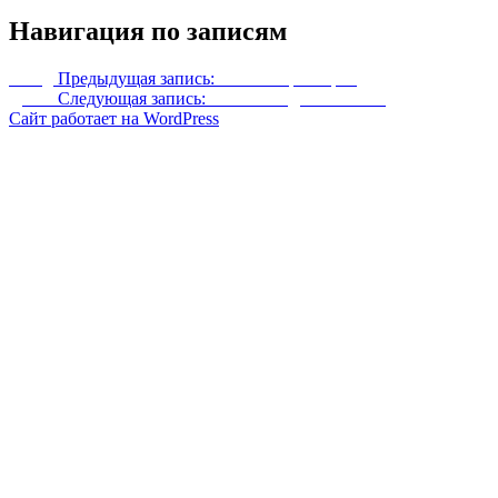
Навигация по записям
Назад
Предыдущая запись:
Реплейсер сейфов
Далее
Следующая запись:
Белый бандитский мех
Сайт работает на WordPress