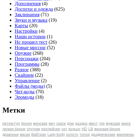
Дополнения
(4)
Доспехи и одежда
(625)
Заклинания
(71)
Звуки и музыка
(19)
Карты
(20)
Настройки
(4)
Наши истории
(1)
Не прошел тест
(26)
Новые миссии
(52)
Оружие
(268)
Персонажи
(204)
Программы
(28)
Разное
(388)
Скайрим
(22)
Управление
(2)
Файлы (моды)
(5)
Чит-коды
(70)
Эромоды
(18)
Метки
ретекстур
броня
женская
меч
секси
дом
даэдра
квест
лук
мужская
книга
легкая броня
спутник
реплейсер
сет
кольцо
HD
LB
женская броня
драконья
маска
Вайтран
Lady body
золото
топор
даэдрическая
манекены