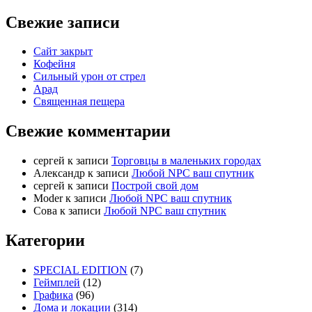
Свежие записи
Сайт закрыт
Кофейня
Cильный урон от стрел
Арад
Священная пещера
Свежие комментарии
cергей
к записи
Торговцы в маленьких городах
Александр
к записи
Любой NPC ваш спутник
cергей
к записи
Построй свой дом
Moder
к записи
Любой NPC ваш спутник
Сова
к записи
Любой NPC ваш спутник
Категории
SPECIAL EDITION
(7)
Геймплей
(12)
Графика
(96)
Дома и локации
(314)