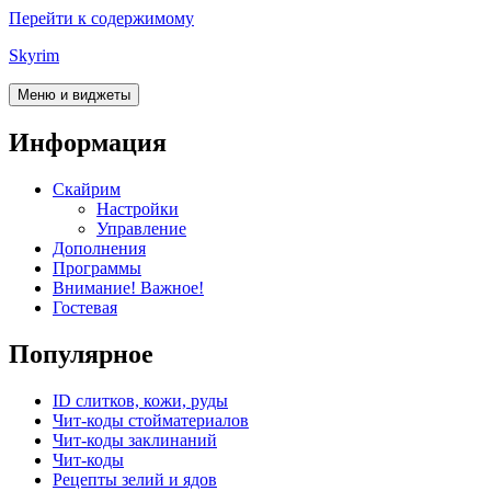
Перейти к содержимому
Skyrim
Меню и виджеты
Информация
Скайрим
Настройки
Управление
Дополнения
Программы
Внимание! Важное!
Гостевая
Популярное
ID слитков, кожи, руды
Чит-коды стойматериалов
Чит-коды заклинаний
Чит-коды
Рецепты зелий и ядов