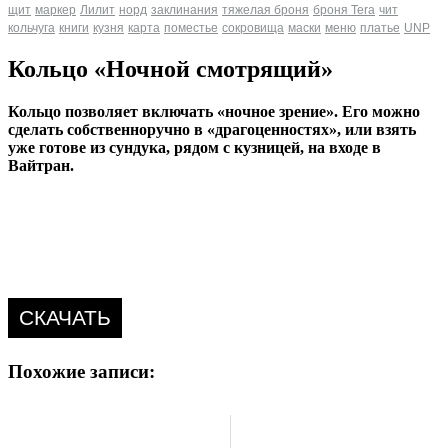
щит
маркер
Лилит
норд
заклинания
тяжелая броня
броня Tera
чит
кольчуга
книги
кузня
карта
поместье
сокровища
маски
меню
платье
UNP
Кольцо «Ночной смотрящий»
Кольцо позволяет включать «ночное зрение». Его можно
сделать собственноручно в «драгоценностях», или взять
уже готове из сундука, рядом с кузницей, на входе в
Вайтран.
СКАЧАТЬ
Похожие записи: