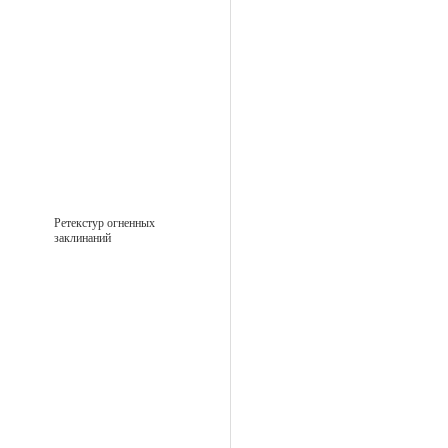
Ретекстур огненных
заклинаний