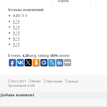
Боргак
Кольцо изменений
4.20 / 5
5
1 / 5
2 / 5
3 / 5
4 / 5
5 / 5
5
votes,
4.20
avg. rating (
83
% score)
Опубликовано
26.12.2017
Автор
Moder
Рубрики
Персонажи
Метки
кольцо
Просмотров: 8 205
Добавь коммент