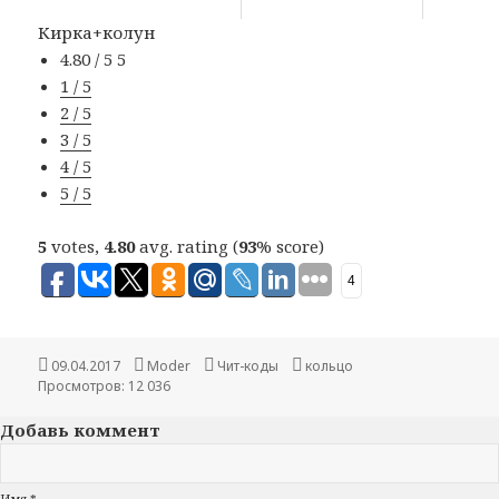
Кирка+колун
4.80 / 5
5
1 / 5
2 / 5
3 / 5
4 / 5
5 / 5
5
votes,
4.80
avg. rating (
93
% score)
4
Опубликовано
09.04.2017
Автор
Moder
Рубрики
Чит-коды
Метки
кольцо
Просмотров: 12 036
Добавь коммент
Имя *