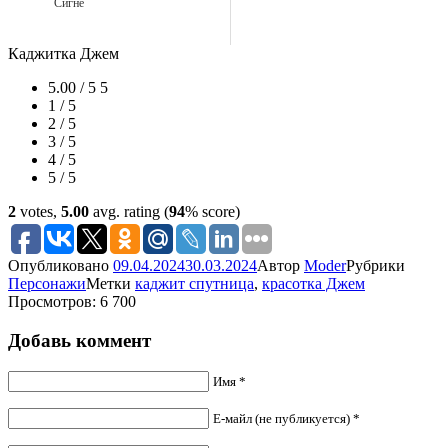
Сигне
Каджитка Джем
5.00 / 5
5
1 / 5
2 / 5
3 / 5
4 / 5
5 / 5
2
votes,
5.00
avg. rating (
94
% score)
Опубликовано
09.04.2024
30.03.2024
Автор
Moder
Рубрики
Персонажи
Метки
каджит спутница
,
красотка Джем
Просмотров: 6 700
Добавь коммент
Имя *
Е-майл (не публикуется) *