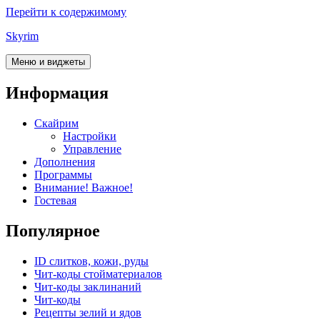
Перейти к содержимому
Skyrim
Меню и виджеты
Информация
Скайрим
Настройки
Управление
Дополнения
Программы
Внимание! Важное!
Гостевая
Популярное
ID слитков, кожи, руды
Чит-коды стойматериалов
Чит-коды заклинаний
Чит-коды
Рецепты зелий и ядов