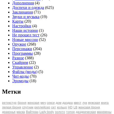
Дополнения
(4)
Доспехи и одежда
(625)
Заклинания
(71)
Звуки и музыка
(19)
Карты
(20)
Настройки
(4)
Наши истории
(1)
Не прошел тест
(26)
Новые миссии
(52)
Оружие
(268)
Персонажи
(204)
Программы
(28)
Разное
(388)
Скайрим
(22)
Управление
(2)
Файлы (моды)
(5)
Чит-коды
(70)
Эромоды
(18)
Метки
ретекстур
броня
женская
меч
секси
дом
даэдра
квест
лук
мужская
книга
легкая броня
спутник
реплейсер
сет
кольцо
HD
LB
женская броня
драконья
маска
Вайтран
Lady body
золото
топор
даэдрическая
манекены