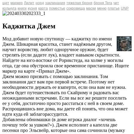
щит
маркер
Лилит
норд
заклинания
тяжелая броня
броня Tera
чит
кольчуга
книги
кузня
карта
поместье
сокровища
маски
меню
платье
UNP
Каджитка Джем
Мод добавит новую спутницу — каджитку по имени
Джем. Шикарная красотка, станет надёжным другом,
научит воровству, любит одноручное оружие, будет
стрелять (если дадите лук), владеет навыком скрытности.
Найдете на юго-востоке от Рорикстеда, на холме у могилы
отца, где она обустроила свое временное пристанище. Ищите
маркер на карте «Привал Джем».
Джем можно призвать с помощью заклинания. Том
заклинания даст вам при первой встрече. Поэтому нет
необходимости держать ее взаперти, если она вам не нужна.
Джем будет путешествовать по Скайриму и радовать вас
неожиданными встречами. Если вы все же решите поселить
ее у себя, достаточно просто расстаться с ней в своем доме.
Распрощавшись вне дома, вы даете ей понять, что она может
идти куда ей заблагорассудится.
Добавлены обнимашки (в доме игрока диалог «хочешь
почешу тебе за ушком?»). Джем исполнит а капелла две
песенки про Эльсвейр, которые она сама сочинила (музыку