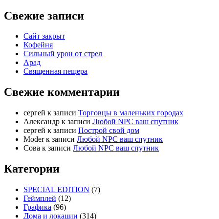
Свежие записи
Сайт закрыт
Кофейня
Cильный урон от стрел
Арад
Священная пещера
Свежие комментарии
cергей
к записи
Торговцы в маленьких городах
Александр
к записи
Любой NPC ваш спутник
cергей
к записи
Построй свой дом
Moder
к записи
Любой NPC ваш спутник
Сова
к записи
Любой NPC ваш спутник
Категории
SPECIAL EDITION
(7)
Геймплей
(12)
Графика
(96)
Дома и локации
(314)