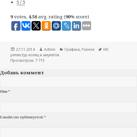
5 / 5
9
votes,
4.56
avg. rating (
90
% score)
Опубликовано
27.11.2014
Автор
Admin
Рубрики
Графика
,
Разное
Метки
HD
ретекстур колец и амулетов
Просмотров: 7 715
Добавь коммент
Имя *
Е-майл (не публикуется) *