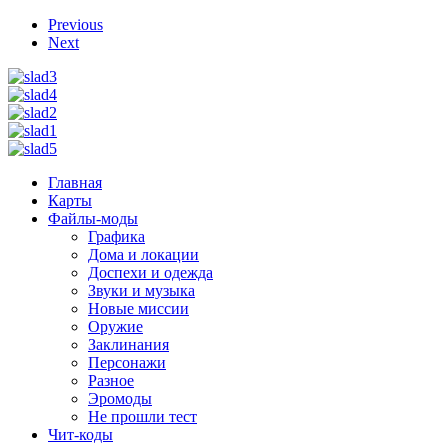
Previous
Next
Главная
Карты
Файлы-моды
Графика
Дома и локации
Доспехи и одежда
Звуки и музыка
Новые миссии
Оружие
Заклинания
Персонажи
Разное
Эромоды
Не прошли тест
Чит-коды