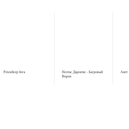
Реплейсер бега
Нелтас Дареатис - Багровый
Анет
Ворон