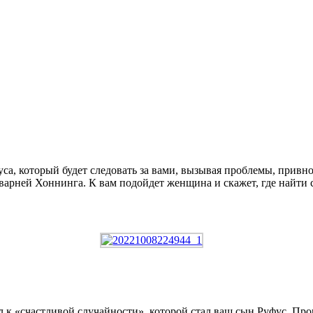
са, который будет следовать за вами, вызывая проблемы, привн
арней Хоннинга. К вам подойдет женщина и скажет, где найти с
к «счастливой случайности», которой стал ваш сын Руфус. Прошл