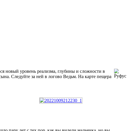
ося новый уровень реализма, глубины и сложности в
ына. Следуйте за ней в логово Ведьм. На карте пещера
о пару лет с тех пор, как вы видели мальчика, но вы