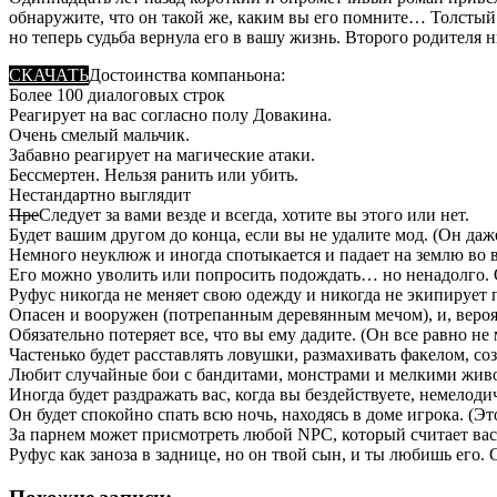
обнаружите, что он такой же, каким вы его помните… Толстый 
но теперь судьба вернула его в вашу жизнь. Второго родителя н
СКАЧАТЬ
Достоинства компаньона:
Более 100 диалоговых строк
Реагирует на вас согласно полу Довакина.
Очень смелый мальчик.
Забавно реагирует на магические атаки.
Бессмертен. Нельзя ранить или убить.
Нестандартно выглядит
Пре
Следует за вами везде и всегда, хотите вы этого или нет.
Будет вашим другом до конца, если вы не удалите мод. (Он даж
Немного неуклюж и иногда спотыкается и падает на землю во в
Его можно уволить или попросить подождать… но ненадолго. 
Руфус никогда не меняет свою одежду и никогда не экипирует 
Опасен и вооружен (потрепанным деревянным мечом), и, вероя
Обязательно потеряет все, что вы ему дадите. (Он все равно не
Частенько будет расставлять ловушки, размахивать факелом, с
Любит случайные бои с бандитами, монстрами и мелкими жив
Иногда будет раздражать вас, когда вы бездействуете, немелоди
Он будет спокойно спать всю ночь, находясь в доме игрока. (Это
За парнем может присмотреть любой NPC, который считает вас 
Руфус как заноза в заднице, но он твой сын, и ты любишь его. 