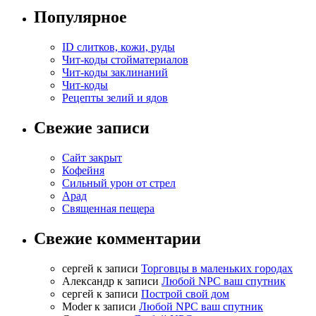
Популярное
ID слитков, кожи, руды
Чит-коды стойматериалов
Чит-коды заклинаний
Чит-коды
Рецепты зелий и ядов
Свежие записи
Сайт закрыт
Кофейня
Cильный урон от стрел
Арад
Священная пещера
Свежие комментарии
cергей
к записи
Торговцы в маленьких городах
Александр
к записи
Любой NPC ваш спутник
cергей
к записи
Построй свой дом
Moder
к записи
Любой NPC ваш спутник