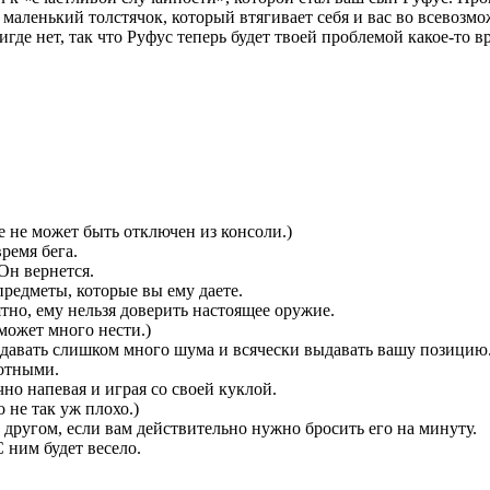
маленький толстячок, который втягивает себя и вас во всевозмо
игде нет, так что Руфус теперь будет твоей проблемой какое-то в
е не может быть отключен из консоли.)
ремя бега.
Он вернется.
предметы, которые вы ему даете.
тно, ему нельзя доверить настоящее оружие.
 может много нести.)
оздавать слишком много шума и всячески выдавать вашу позицию
отными.
чно напевая и играя со своей куклой.
 не так уж плохо.)
другом, если вам действительно нужно бросить его на минуту.
С ним будет весело.