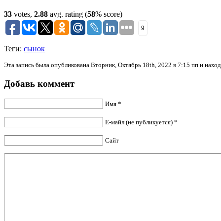
33
votes,
2.88
avg. rating (
58
% score)
9
Теги:
сынок
Эта запись была опубликована Вторник, Октябрь 18th, 2022 в 7:15 пп и нахо
Добавь коммент
Имя *
Е-майл (не публикуется) *
Сайт