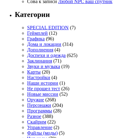
Сова
к записи
Любой NPC ваш спутник
Категории
SPECIAL EDITION
(7)
Геймплей
(12)
Графика
(96)
Дома и локации
(314)
Дополнения
(4)
Доспехи и одежда
(625)
Заклинания
(71)
Звуки и музыка
(19)
Карты
(20)
Настройки
(4)
Наши истории
(1)
Не прошел тест
(26)
Новые миссии
(52)
Оружие
(268)
Персонажи
(204)
Программы
(28)
Разное
(388)
Скайрим
(22)
Управление
(2)
Файлы (моды)
(5)