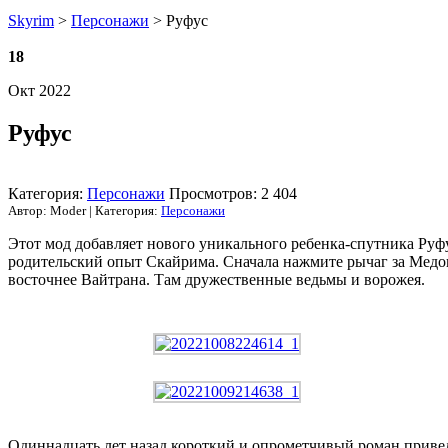
Skyrim
>
Персонажи
> Руфус
18
Окт 2022
Руфус
Категория:
Персонажи
Просмотров: 2 404
Автор: Moder | Категория:
Персонажи
Этот мод добавляет нового уникального ребенка-спутника Руфу
родительский опыт Скайрима. Сначала нажмите рычаг за Медов
восточнее Вайтрана. Там дружественные ведьмы и ворожея.
Одиннадцать лет назад короткий и опрометчивый роман привел 