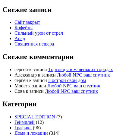
Свежие записи
Сайт закрыт
Кофейня
Cильный урон от стрел
Арад
Священная пещера
Свежие комментарии
cергей
к записи
Торговцы в маленьких городах
Александр
к записи
Любой NPC ваш спутник
cергей
к записи
Построй свой дом
Moder
к записи
Любой NPC ваш спутник
Сова
к записи
Любой NPC ваш спутник
Категории
SPECIAL EDITION
(7)
Геймплей
(12)
Графика
(96)
Дома и локации
(314)