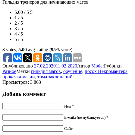
Гильдия тренеров для начинающих магов
5.00 / 5
5
1 / 5
2 / 5
3 / 5
4 / 5
5 / 5
3
votes,
5.00
avg. rating (
95
% score)
Опубликовано
27.02.2020
11.02.2020
Автор
Moder
Рубрики
Разное
Метки
гильдия магов
,
обучение
,
посох Некромангера
,
прокачка магии
,
тома заклинаний
Просмотров: 3 863
Добавь коммент
Имя *
Е-майл (не публикуется) *
Сайт