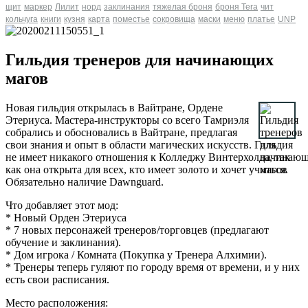
щит
маркер
Лилит
норд
заклинания
тяжелая броня
броня Tera
чит
кольчуга
книги
кузня
карта
поместье
сокровища
маски
меню
платье
UNP
Гильдия тренеров для начинающих
магов
Новая гильдия открылась в Вайтране, Ордене
Этериуса. Мастера-инструкторы со всего Тамриэля
собрались и обосновались в Вайтране, предлагая
свои знания и опыт в области магических искусств. Гильдия
не имеет никакого отношения к Колледжу Винтерхолда, так
как она открыта для всех, кто имеет золото и хочет учиться.
Обязательно наличие Dawnguard.
Что добавляет этот мод:
* Новый Орден Этериуса
* 7 новых персонажей тренеров/торговцев (предлагают
обучение и заклинания).
* Дом игрока / Комната (Покупка у Тренера Алхимии).
* Тренеры теперь гуляют по городу время от времени, и у них
есть свои расписания.
Место расположения: