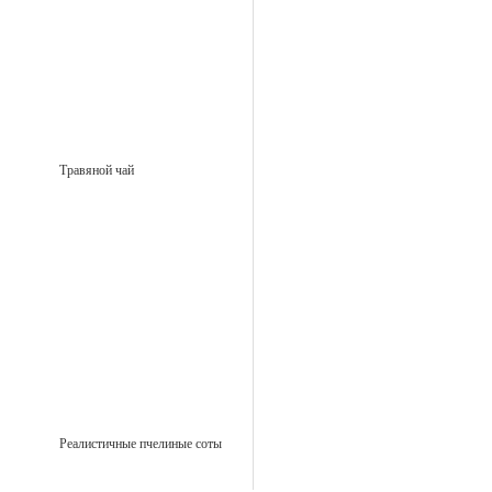
Травяной чай
Реалистичные пчелиные соты