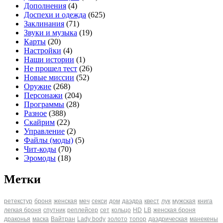
Дополнения
(4)
Доспехи и одежда
(625)
Заклинания
(71)
Звуки и музыка
(19)
Карты
(20)
Настройки
(4)
Наши истории
(1)
Не прошел тест
(26)
Новые миссии
(52)
Оружие
(268)
Персонажи
(204)
Программы
(28)
Разное
(388)
Скайрим
(22)
Управление
(2)
Файлы (моды)
(5)
Чит-коды
(70)
Эромоды
(18)
Метки
ретекстур
броня
женская
меч
секси
дом
даэдра
квест
лук
мужская
книга
легкая броня
спутник
реплейсер
сет
кольцо
HD
LB
женская броня
драконья
маска
Вайтран
Lady body
золото
топор
даэдрическая
манекены