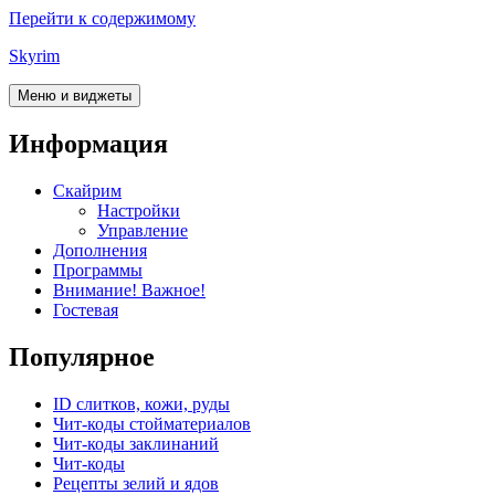
Перейти к содержимому
Skyrim
Меню и виджеты
Информация
Скайрим
Настройки
Управление
Дополнения
Программы
Внимание! Важное!
Гостевая
Популярное
ID слитков, кожи, руды
Чит-коды стойматериалов
Чит-коды заклинаний
Чит-коды
Рецепты зелий и ядов