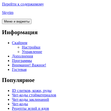
Перейти к содержимому
Skyrim
Меню и виджеты
Информация
Скайрим
Настройки
Управление
Дополнения
Программы
Внимание! Важное!
Гостевая
Популярное
ID слитков, кожи, руды
Чит-коды стойматериалов
Чит-коды заклинаний
Чит-коды
Рецепты зелий и ядов