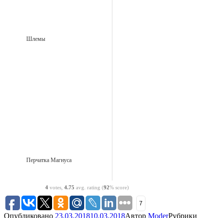
Шлемы
Перчатка Магнуса
4
votes,
4.75
avg. rating (
92
% score)
7
Опубликовано
23.03.2018
10.03.2018
Автор
Moder
Рубрики