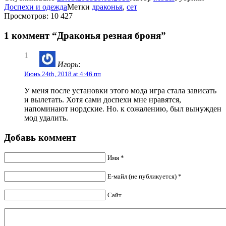
Доспехи и одежда
Метки
драконья
,
сет
Просмотров: 10 427
1 коммент “Драконья резная броня”
1
Игорь
:
Июнь 24th, 2018 at 4:46 пп
У меня после установки этого мода игра стала зависать
и вылетать. Хотя сами доспехи мне нравятся,
напоминают нордские. Но. к сожалению, был вынужден
мод удалить.
Добавь коммент
Имя *
Е-майл (не публикуется) *
Сайт