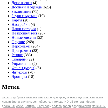
Дополнения
(4)
Доспехи и одежда
(625)
Заклинания
(71)
Звуки и музыка
(19)
Карты
(20)
Настройки
(4)
Наши истории
(1)
Не прошел тест
(26)
Новые миссии
(52)
Оружие
(268)
Персонажи
(204)
Программы
(28)
Разное
(388)
Скайрим
(22)
Управление
(2)
Файлы (моды)
(5)
Чит-коды
(70)
Эромоды
(18)
Метки
ретекстур
броня
женская
меч
секси
дом
даэдра
квест
лук
мужская
книга
легкая броня
спутник
реплейсер
сет
кольцо
HD
LB
женская броня
драконья
маска
Вайтран
Lady body
золото
топор
даэдрическая
манекены