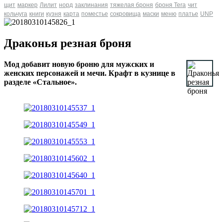
щит
маркер
Лилит
норд
заклинания
тяжелая броня
броня Tera
чит
кольчуга
книги
кузня
карта
поместье
сокровища
маски
меню
платье
UNP
Драконья резная броня
Мод добавит новую броню для мужских и
женских персонажей и мечи. Крафт в кузнице в
разделе «Стальное».