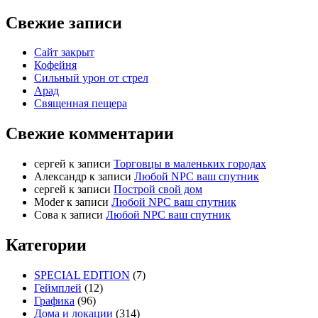
Свежие записи
Сайт закрыт
Кофейня
Cильный урон от стрел
Арад
Священная пещера
Свежие комментарии
cергей
к записи
Торговцы в маленьких городах
Александр
к записи
Любой NPC ваш спутник
cергей
к записи
Построй свой дом
Moder
к записи
Любой NPC ваш спутник
Сова
к записи
Любой NPC ваш спутник
Категории
SPECIAL EDITION
(7)
Геймплей
(12)
Графика
(96)
Дома и локации
(314)