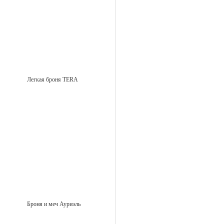
Легкая броня TERA
Броня и меч Ауриэль