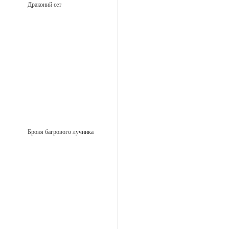
Драконий сет
Броня багрового лучника