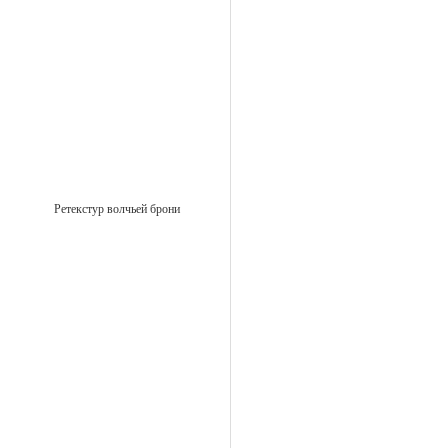
Ретекстур волчьей брони