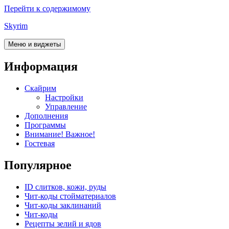
Перейти к содержимому
Skyrim
Меню и виджеты
Информация
Скайрим
Настройки
Управление
Дополнения
Программы
Внимание! Важное!
Гостевая
Популярное
ID слитков, кожи, руды
Чит-коды стойматериалов
Чит-коды заклинаний
Чит-коды
Рецепты зелий и ядов