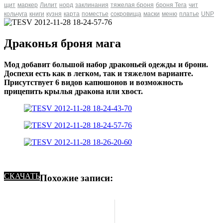
щит
маркер
Лилит
норд
заклинания
тяжелая броня
броня Tera
чит
кольчуга
книги
кузня
карта
поместье
сокровища
маски
меню
платье
UNP
Драконья броня мага
Мод добавит большой набор драконьей одежды и брони.
Доспехи есть как в легком, так и тяжелом варианте.
Присутствует 6 видов капюшонов и возможность
прицепить крылья дракона или хвост.
СКАЧАТЬ
Похожие записи: