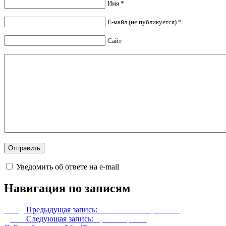
Имя *
Е-майл (не публикуется) *
Сайт
Уведомить об ответе на e-mail
Навигация по записям
Назад
Предыдущая запись:
Логово злого гремлина
Далее
Следующая запись:
Броня Сератик