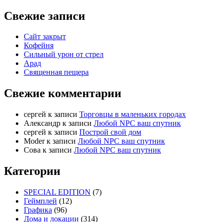
Свежие записи
Сайт закрыт
Кофейня
Cильный урон от стрел
Арад
Священная пещера
Свежие комментарии
cергей
к записи
Торговцы в маленьких городах
Александр
к записи
Любой NPC ваш спутник
cергей
к записи
Построй свой дом
Moder
к записи
Любой NPC ваш спутник
Сова
к записи
Любой NPC ваш спутник
Категории
SPECIAL EDITION
(7)
Геймплей
(12)
Графика
(96)
Дома и локации
(314)