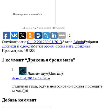
Вампирская мини-юбка
11
votes,
4.27
avg. rating (
85
% score)
1
Опубликовано
01.12.2012
30.01.2013
Автор
Admin
Рубрики
Доспехи и одежда
Метки
броня
,
броня мага
,
драконья
Просмотров: 19 383
1 коммент “Драконья броня мага”
1
Лангместур(Максим)
:
Июнь 23rd, 2013 at 12:14 пп
Отличная вещь, буду в ней основной сюжет проходить
за мага))))
Добавь коммент