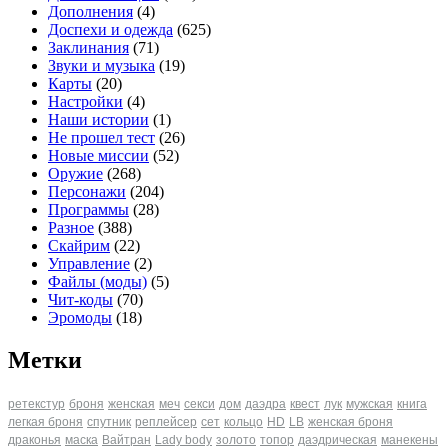
Дополнения
(4)
Доспехи и одежда
(625)
Заклинания
(71)
Звуки и музыка
(19)
Карты
(20)
Настройки
(4)
Наши истории
(1)
Не прошел тест
(26)
Новые миссии
(52)
Оружие
(268)
Персонажи
(204)
Программы
(28)
Разное
(388)
Скайрим
(22)
Управление
(2)
Файлы (моды)
(5)
Чит-коды
(70)
Эромоды
(18)
Метки
ретекстур
броня
женская
меч
секси
дом
даэдра
квест
лук
мужская
книга
легкая броня
спутник
реплейсер
сет
кольцо
HD
LB
женская броня
драконья
маска
Вайтран
Lady body
золото
топор
даэдрическая
манекены