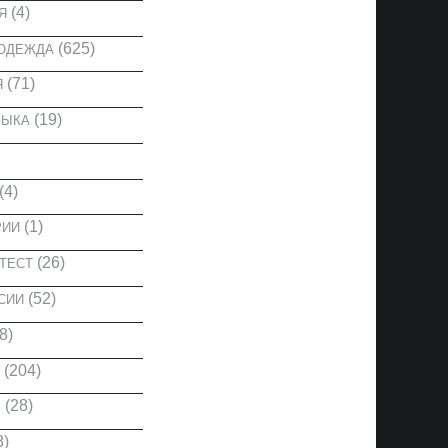
(4)
Я
(625)
 ОДЕЖДА
(71)
Я
(19)
ЗЫКА
(4)
(1)
РИИ
(26)
ТЕСТ
(52)
СИИ
8)
(204)
(28)
Ы
8)