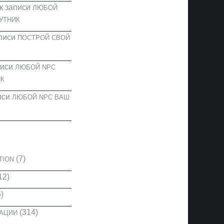
к записи
ЛЮБОЙ
УТНИК
писи
ПОСТРОЙ СВОЙ
писи
ЛЮБОЙ NPC
К
иси
ЛЮБОЙ NPC ВАШ
И
(7)
TION
12)
)
(314)
КАЦИИ