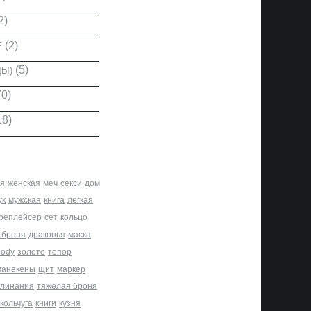
2)
(2)
Е
(5)
ДЫ)
0)
18)
я
женская
меч
секси
дом
ук
мужская
книга
легкая
реплейсер
сет
кольцо
 броня
драконья
маска
body
золото
топор
манекены
щит
маркер
клинания
тяжелая броня
кольчуга
книги
кузня