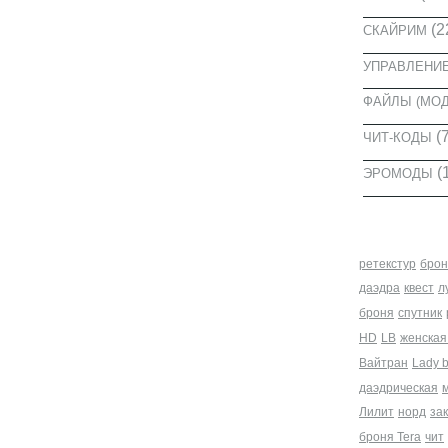
(2
СКАЙРИМ
УПРАВЛЕНИ
ФАЙЛЫ (МО
(7
ЧИТ-КОДЫ
(
ЭРОМОДЫ
МЕТКИ
ретекстур
брон
даэдра
квест
л
броня
спутник
HD
LB
женская
Вайтран
Lady 
даэдрическая
Лилит
норд
за
броня Tera
чит