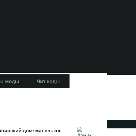
ы-моды
Чит-коды
мпирский дом: маленькое