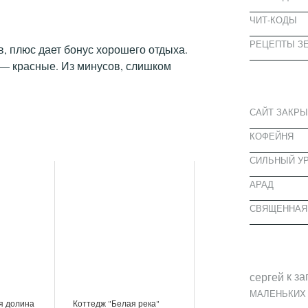
ЧИТ-КОДЫ
РЕЦЕПТЫ ЗЕ
в, плюс дает бонус хорошего отдыха.
 — красные. Из минусов, слишком
СВЕЖИЕ З
САЙТ ЗАКРЫ
КОФЕЙНЯ
CИЛЬНЫЙ УР
АРАД
СВЯЩЕННАЯ
СВЕЖИЕ К
к за
cергей
МАЛЕНЬКИХ
я долина
Коттедж "Белая река"