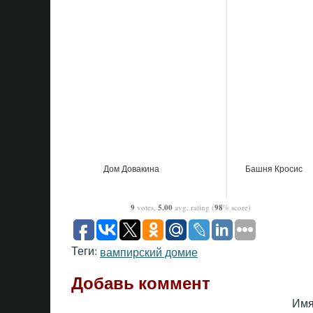
Дом Довакина
Башня Кросис
9
votes,
5.00
avg. rating (
98
% score)
Теги:
вампирский домие
Добавь коммент
Имя