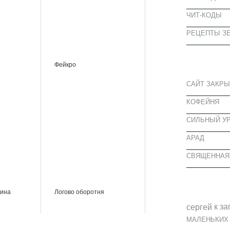
ЧИТ-КОДЫ
РЕЦЕПТЫ ЗЕ
СВЕЖИЕ З
Фейкро
САЙТ ЗАКРЫ
КОФЕЙНЯ
CИЛЬНЫЙ УР
АРАД
СВЯЩЕННАЯ
СВЕЖИЕ К
жина
Логово оборотня
к за
cергей
МАЛЕНЬКИХ