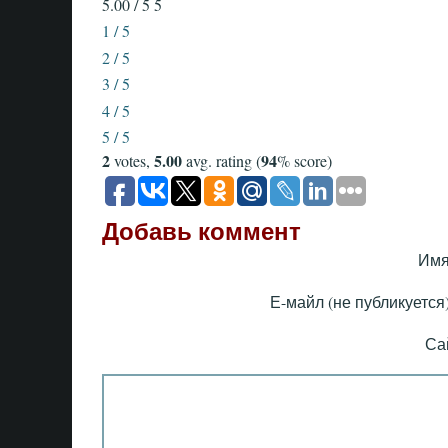
5.00 / 5
5
1 / 5
2 / 5
3 / 5
4 / 5
5 / 5
2
5.00
94
votes,
avg. rating (
% score)
Добавь коммент
Имя
Е-майл (не публикуется)
Са