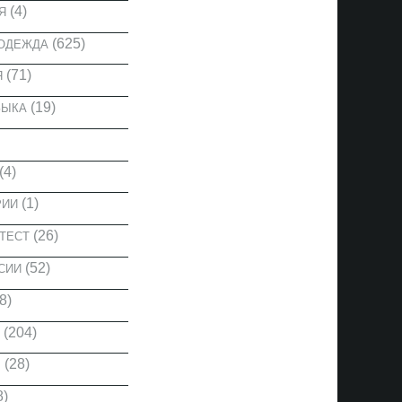
(4)
Я
(625)
 ОДЕЖДА
(71)
Я
(19)
ЗЫКА
(4)
(1)
РИИ
(26)
ТЕСТ
(52)
СИИ
8)
(204)
(28)
Ы
8)