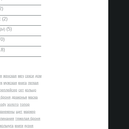
2)
(2)
Е
(5)
ДЫ)
0)
18)
я
женская
меч
секси
дом
ук
мужская
книга
легкая
реплейсер
сет
кольцо
 броня
драконья
маска
body
золото
топор
манекены
щит
маркер
клинания
тяжелая броня
кольчуга
книги
кузня