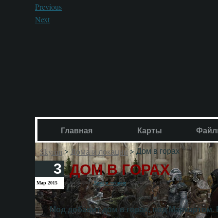
Previous
Next
Главная
Карты
Файл
>
> Дом в горах
Skyrim
Дома и локации
ДОМ В ГОРАХ
3
Категория:
Просмотров: 9 148
Мар 2015
Дома и локации
Мод добавит дом в горах, под Маркартом.