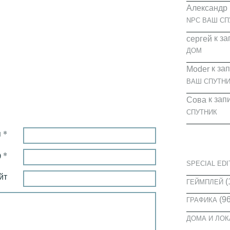
Александр
NPC ВАШ СП
к за
cергей
ДОМ
к за
Moder
ВАШ СПУТНИ
к зап
Сова
СПУТНИК
 *
КАТЕГОРИ
 *
SPECIAL EDI
йт
(
ГЕЙМПЛЕЙ
(96
ГРАФИКА
ДОМА И ЛО