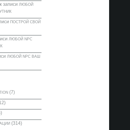
к записи
ЛЮБОЙ
УТНИК
писи
ПОСТРОЙ СВОЙ
писи
ЛЮБОЙ NPC
К
иси
ЛЮБОЙ NPC ВАШ
И
(7)
TION
12)
)
(314)
КАЦИИ