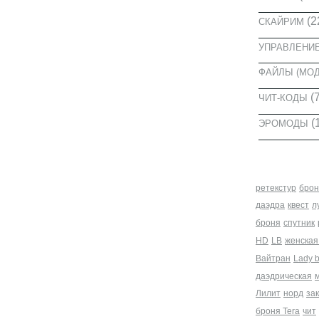
(2
СКАЙРИМ
УПРАВЛЕНИ
ФАЙЛЫ (МО
(7
ЧИТ-КОДЫ
(
ЭРОМОДЫ
МЕТКИ
ретекстур
брон
даэдра
квест
л
броня
спутник
HD
LB
женская
Вайтран
Lady 
даэдрическая
Лилит
норд
за
броня Tera
чит