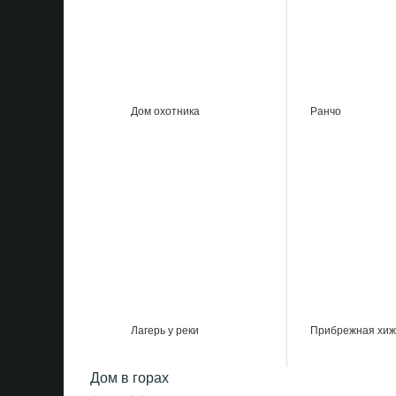
Дом охотника
Ранчо
Лагерь у реки
Прибрежная хи
Дом в горах