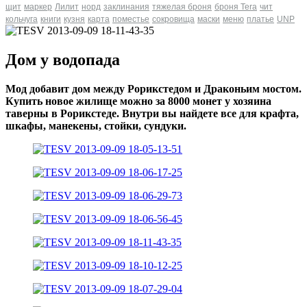
щит
маркер
Лилит
норд
заклинания
тяжелая броня
броня Tera
чит
кольчуга
книги
кузня
карта
поместье
сокровища
маски
меню
платье
UNP
Дом у водопада
Мод добавит дом между Рорикстедом и Драконьим мостом.
Купить новое жилище можно за 8000 монет у хозяина
таверны в Рорикстеде. Внутри вы найдете все для крафта,
шкафы, манекены, стойки, сундуки.