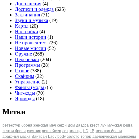
Дополнения
(4)
Доспехи и одежда
(625)
Заклинания
(71)
Звуки и музыка
(19)
Карты
(20)
Настройки
(4)
Наши истории
(1)
Не прошел тест
(26)
Новые миссии
(52)
Оружие
(268)
Персонажи
(204)
Программы
(28)
Разное
(388)
Скайрим
(22)
Управление
(2)
Файлы (моды)
(5)
Чит-коды
(70)
Эромоды
(18)
Метки
ретекстур
броня
женская
меч
секси
дом
даэдра
квест
лук
мужская
книга
легкая броня
спутник
реплейсер
сет
кольцо
HD
LB
женская броня
драконья
маска
Вайтран
Lady body
золото
топор
даэдрическая
манекены