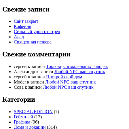
Свежие записи
Сайт закрыт
Кофейня
Cильный урон от стрел
Арад
Священная пещера
Свежие комментарии
cергей
к записи
Торговцы в маленьких городах
Александр
к записи
Любой NPC ваш спутник
cергей
к записи
Построй свой дом
Moder
к записи
Любой NPC ваш спутник
Сова
к записи
Любой NPC ваш спутник
Категории
SPECIAL EDITION
(7)
Геймплей
(12)
Графика
(96)
Дома и локации
(314)