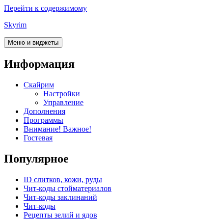
Перейти к содержимому
Skyrim
Меню и виджеты
Информация
Скайрим
Настройки
Управление
Дополнения
Программы
Внимание! Важное!
Гостевая
Популярное
ID слитков, кожи, руды
Чит-коды стойматериалов
Чит-коды заклинаний
Чит-коды
Рецепты зелий и ядов