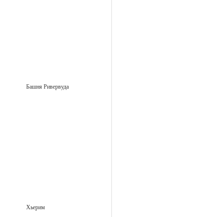
Башня Ривервуда
Хьерим