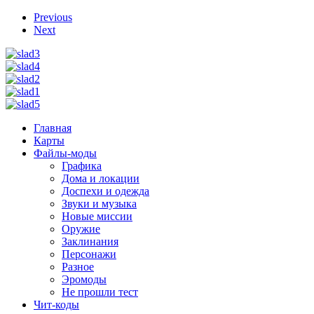
Previous
Next
Главная
Карты
Файлы-моды
Графика
Дома и локации
Доспехи и одежда
Звуки и музыка
Новые миссии
Оружие
Заклинания
Персонажи
Разное
Эромоды
Не прошли тест
Чит-коды