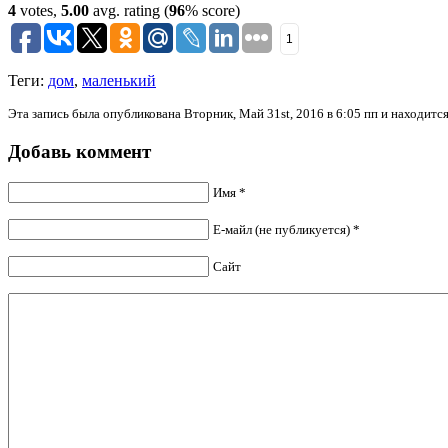
4
votes,
5.00
avg. rating (
96
% score)
1
Теги:
дом
,
маленький
Эта запись была опубликована Вторник, Май 31st, 2016 в 6:05 пп и находитс
Добавь коммент
Имя *
Е-майл (не публикуется) *
Сайт