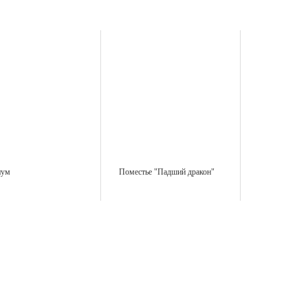
иум
Поместье "Падший дракон"