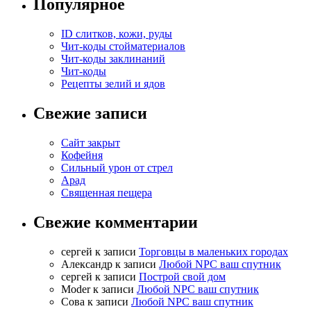
Популярное
ID слитков, кожи, руды
Чит-коды стойматериалов
Чит-коды заклинаний
Чит-коды
Рецепты зелий и ядов
Свежие записи
Сайт закрыт
Кофейня
Cильный урон от стрел
Арад
Священная пещера
Свежие комментарии
cергей
к записи
Торговцы в маленьких городах
Александр
к записи
Любой NPC ваш спутник
cергей
к записи
Построй свой дом
Moder
к записи
Любой NPC ваш спутник
Сова
к записи
Любой NPC ваш спутник