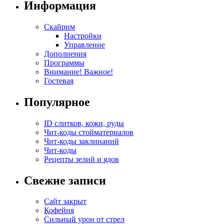
Информация
Скайрим
Настройки
Управление
Дополнения
Программы
Внимание! Важное!
Гостевая
Популярное
ID слитков, кожи, руды
Чит-коды стойматериалов
Чит-коды заклинаний
Чит-коды
Рецепты зелий и ядов
Свежие записи
Сайт закрыт
Кофейня
Cильный урон от стрел