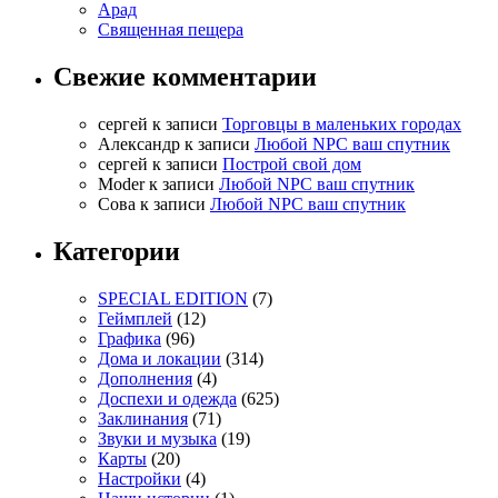
Арад
Священная пещера
Свежие комментарии
cергей
к записи
Торговцы в маленьких городах
Александр
к записи
Любой NPC ваш спутник
cергей
к записи
Построй свой дом
Moder
к записи
Любой NPC ваш спутник
Сова
к записи
Любой NPC ваш спутник
Категории
SPECIAL EDITION
(7)
Геймплей
(12)
Графика
(96)
Дома и локации
(314)
Дополнения
(4)
Доспехи и одежда
(625)
Заклинания
(71)
Звуки и музыка
(19)
Карты
(20)
Настройки
(4)