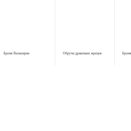
Броня Валькирии
Обручи драконьих жрецов
Броня