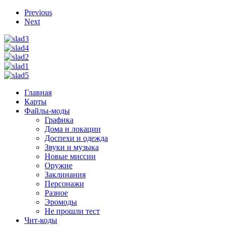
Previous
Next
Главная
Карты
Файлы-моды
Графика
Дома и локации
Доспехи и одежда
Звуки и музыка
Новые миссии
Оружие
Заклинания
Персонажи
Разное
Эромоды
Не прошли тест
Чит-коды