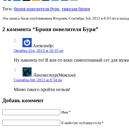
Теги:
броня повелителя бури
,
тяжелая броня
Эта запись была опубликована Вторник, Сентябрь 3rd, 2013 в 8:03 пп и нахо
2 коммента “Броня повелителя Бури”
2
Александр
:
Октябрь 21st, 2013 at 10:35 пп
Ну наконец-то! В кои-то веки симпотишный сет для мужи
1
Лангместур(Максим)
:
Сентябрь 6th, 2013 at 8:54 пп
Мимо такого пройти нельзя!
Добавь коммент
Имя *
Е-майл (не публикуется) *