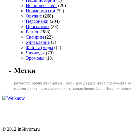
Наши истории
(1)
Не прошел тест
(26)
Новые миссии
(52)
Оружие
(268)
Персонажи
(204)
Программы
(28)
Разное
(388)
Скайрим
(22)
Управление
(2)
Файлы (моды)
(5)
Чит-коды
(70)
Эромоды
(18)
Метки
ретекстур
броня
женская
меч
секси
дом
даэдра
квест
лук
мужская
к
маркер
Лилит
норд
заклинания
тяжелая броня
броня Tera
чит
кольч
© 2012 InSkyrim.ru