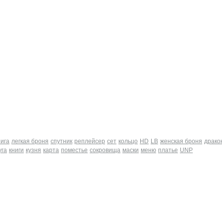
нига
легкая броня
спутник
реплейсер
сет
кольцо
HD
LB
женская броня
драко
уга
книги
кузня
карта
поместье
сокровища
маски
меню
платье
UNP