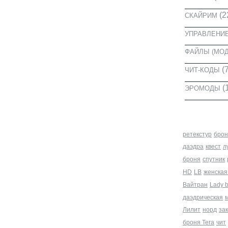
(2
СКАЙРИМ
УПРАВЛЕНИ
ФАЙЛЫ (МО
(7
ЧИТ-КОДЫ
(
ЭРОМОДЫ
МЕТКИ
ретекстур
брон
даэдра
квест
л
броня
спутник
HD
LB
женская
Вайтран
Lady 
даэдрическая
Лилит
норд
за
броня Tera
чит