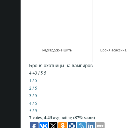
Редгардские щиты
Броня асассина
Броня охотницы на вампиров
4.43 / 5
5
1 / 5
2 / 5
3 / 5
4 / 5
5 / 5
7
4.43
87
votes,
avg. rating (
% score)