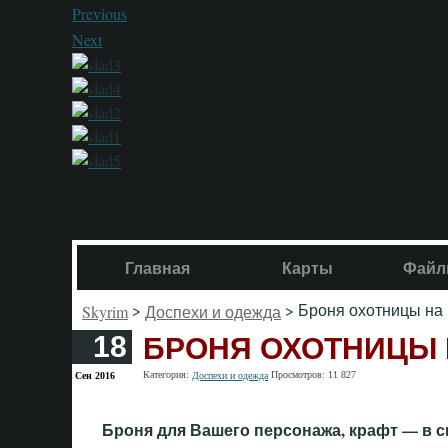
Previous
Next
Главная
Карты
Файл
>
> Броня охотницы на
Skyrim
Доспехи и одежда
БРОНЯ ОХОТНИЦЫ
18
Категория:
Просмотров: 11 827
Сен 2016
Доспехи и одежда
Броня для Вашего персонажа, крафт — в 