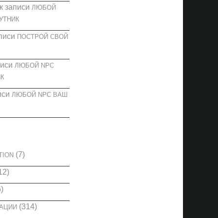
к записи
ЛЮБОЙ
УТНИК
писи
ПОСТРОЙ СВОЙ
писи
ЛЮБОЙ NPC
К
иси
ЛЮБОЙ NPC ВАШ
И
(7)
TION
12)
)
(314)
КАЦИИ