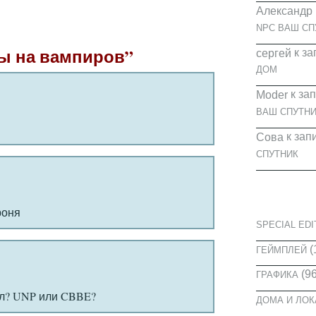
Александр
NPC ВАШ СП
цы на вампиров”
к за
cергей
ДОМ
к за
Moder
ВАШ СПУТНИ
к зап
Сова
СПУТНИК
КАТЕГОРИ
роня
SPECIAL EDI
(
ГЕЙМПЛЕЙ
(96
ГРАФИКА
тел? UNP или CBBE?
ДОМА И ЛО