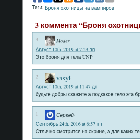
Теги:
Броня охотницы на вампиров
3 коммента “Броня охотни
3
:
Moder
Август 10th, 2019 at 7:29 пп
Это броня для тела UNP
2
vasyl
:
Август 10th, 2019 at 11:47 дп
будьте добры скажите а подкакое тело эта б
1
:
Сергей
Сентябрь 24th, 2016 at 6:57 пп
Отлично смотрится на скрине, а для каких 