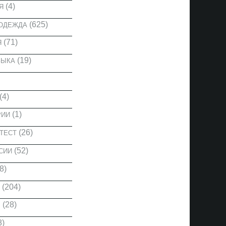
(4)
Я
(625)
 ОДЕЖДА
(71)
Я
(19)
ЗЫКА
(4)
(1)
РИИ
(26)
ТЕСТ
(52)
СИИ
8)
(204)
(28)
Ы
8)