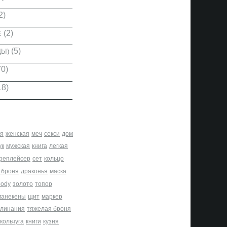
2)
(2)
Е
(5)
ДЫ)
0)
18)
я
женская
меч
секси
дом
ук
мужская
книга
легкая
реплейсер
сет
кольцо
 броня
драконья
маска
body
золото
топор
манекены
щит
маркер
клинания
тяжелая броня
кольчуга
книги
кузня