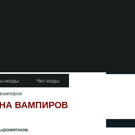
ы-моды
Чит-коды
 вампиров
 НА ВАМПИРОВ
сыромятном.