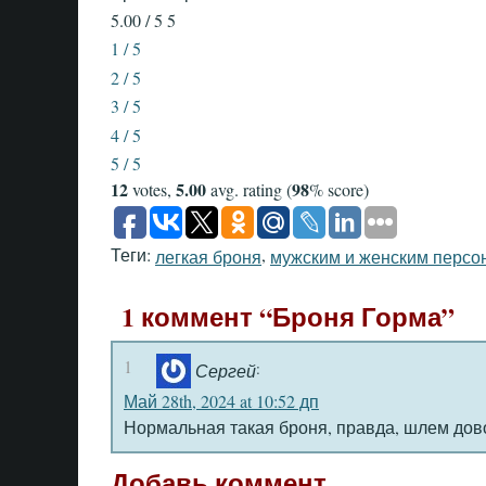
5.00 / 5
5
1 / 5
2 / 5
3 / 5
4 / 5
5 / 5
12
5.00
98
votes,
avg. rating (
% score)
Теги:
,
легкая броня
мужским и женским перс
1 коммент “Броня Горма”
1
:
Сергей
Май 28th, 2024 at 10:52 дп
Нормальная такая броня, правда, шлем дов
Добавь коммент