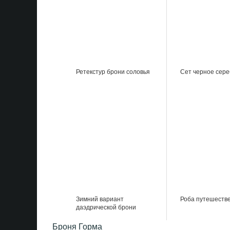
Ретекстур брони соловья
Сет черное сер
Зимний вариант
Роба путешеств
даэдрической брони
Броня Горма