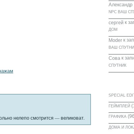
Александр
NPC ВАШ СП
к за
cергей
ДОМ
к за
Moder
ВАШ СПУТНИ
к зап
Сова
СПУТНИК
онажам
КАТЕГОРИ
SPECIAL EDI
(
ГЕЙМПЛЕЙ
(96
ГРАФИКА
ольно нелепо смотрится — великоват.
ДОМА И ЛО