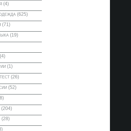
(4)
Я
(625)
 ОДЕЖДА
(71)
Я
(19)
ЗЫКА
(4)
(1)
РИИ
(26)
ТЕСТ
(52)
СИИ
8)
(204)
(28)
Ы
8)