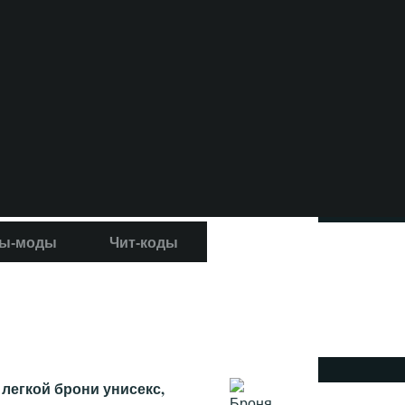
ы-моды
Чит-коды
легкой брони унисекс,