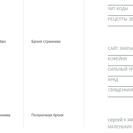
ЧИТ-КОДЫ
РЕЦЕПТЫ ЗЕ
СВЕЖИЕ З
ебро
Броня странника
САЙТ ЗАКРЫ
КОФЕЙНЯ
CИЛЬНЫЙ УР
АРАД
СВЯЩЕННАЯ
СВЕЖИЕ К
енника
Полуночная броня
к за
cергей
МАЛЕНЬКИХ