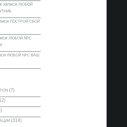
к записи
ЛЮБОЙ
УТНИК
писи
ПОСТРОЙ СВОЙ
писи
ЛЮБОЙ NPC
К
иси
ЛЮБОЙ NPC ВАШ
И
(7)
TION
12)
)
(314)
КАЦИИ