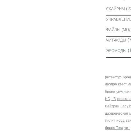
(2
СКАЙРИМ
УПРАВЛЕНИ
ФАЙЛЫ (МО
(7
ЧИТ-КОДЫ
(
ЭРОМОДЫ
МЕТКИ
ретекстур
брон
даэдра
квест
л
броня
спутник
HD
LB
женская
Вайтран
Lady 
даэдрическая
Лилит
норд
за
броня Tera
чит