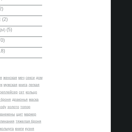
2)
(2)
Е
(5)
ДЫ)
0)
18)
я
женская
меч
секси
дом
ук
мужская
книга
легкая
реплейсер
сет
кольцо
 броня
драконья
маска
body
золото
топор
манекены
щит
маркер
клинания
тяжелая броня
кольчуга
книги
кузня