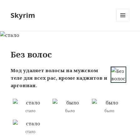
Skyrim
МЕНЮ
И
ВИДЖЕТЫ
Без волос
Мод удаляет волосы на мужском
теле для всех рас, кроме каджитов и
аргониан.
стало
было
было
стало