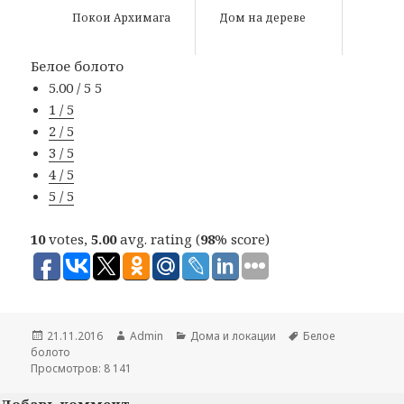
Покои Архимага
Дом на дереве
Белое болото
5.00 / 5
5
1 / 5
2 / 5
3 / 5
4 / 5
5 / 5
10
votes,
5.00
avg. rating (
98
% score)
Опубликовано
21.11.2016
Автор
Admin
Рубрики
Дома и локации
Метки
Белое
болото
Просмотров: 8 141
Добавь коммент