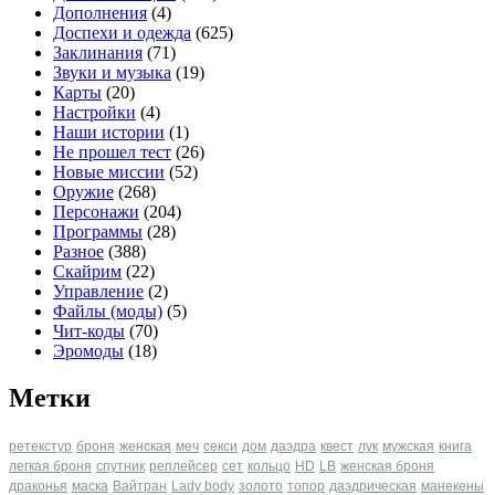
Дополнения
(4)
Доспехи и одежда
(625)
Заклинания
(71)
Звуки и музыка
(19)
Карты
(20)
Настройки
(4)
Наши истории
(1)
Не прошел тест
(26)
Новые миссии
(52)
Оружие
(268)
Персонажи
(204)
Программы
(28)
Разное
(388)
Скайрим
(22)
Управление
(2)
Файлы (моды)
(5)
Чит-коды
(70)
Эромоды
(18)
Метки
ретекстур
броня
женская
меч
секси
дом
даэдра
квест
лук
мужская
книга
легкая броня
спутник
реплейсер
сет
кольцо
HD
LB
женская броня
драконья
маска
Вайтран
Lady body
золото
топор
даэдрическая
манекены