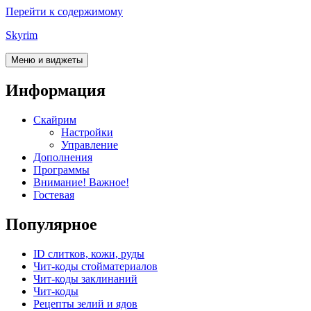
Перейти к содержимому
Skyrim
Меню и виджеты
Информация
Скайрим
Настройки
Управление
Дополнения
Программы
Внимание! Важное!
Гостевая
Популярное
ID слитков, кожи, руды
Чит-коды стойматериалов
Чит-коды заклинаний
Чит-коды
Рецепты зелий и ядов