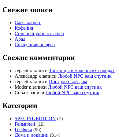
Свежие записи
Сайт закрыт
Кофейня
Cильный урон от стрел
Арад
Священная пещера
Свежие комментарии
cергей
к записи
Торговцы в маленьких городах
Александр
к записи
Любой NPC ваш спутник
cергей
к записи
Построй свой дом
Moder
к записи
Любой NPC ваш спутник
Сова
к записи
Любой NPC ваш спутник
Категории
SPECIAL EDITION
(7)
Геймплей
(12)
Графика
(96)
Дома и локации
(314)