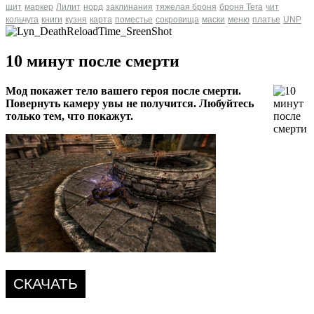
щит
маркер
Лилит
норд
заклинания
тяжелая броня
броня Tera
чит
кольчуга
книги
кузня
карта
поместье
сокровища
маски
меню
платье
UNP
10 минут после смерти
Мод покажет тело вашего героя после смерти.
Повернуть камеру увы не получится. Любуйтесь
только тем, что покажут.
СКАЧАТЬ