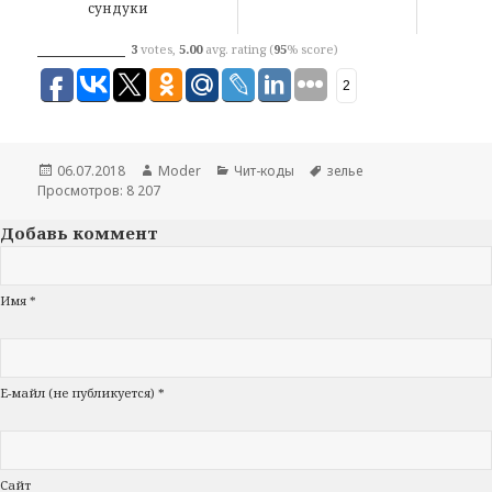
сундуки
3
votes,
5.00
avg. rating (
95
% score)
2
Опубликовано
06.07.2018
Автор
Moder
Рубрики
Чит-коды
Метки
зелье
Просмотров: 8 207
Добавь коммент
Имя *
Е-майл (не публикуется) *
Сайт