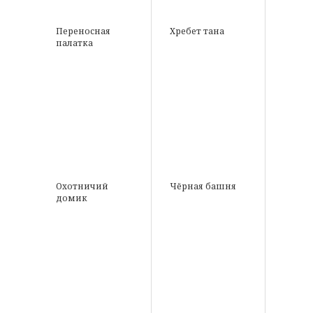
Переносная
Хребет тана
палатка
Охотничий
Чёрная башня
домик