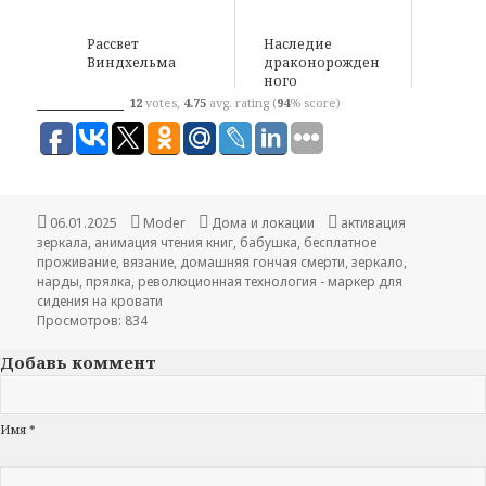
Рассвет
Наследие
Виндхельма
драконорожден
ного
12
votes,
4.75
avg. rating (
94
% score)
Опубликовано
06.01.2025
Автор
Moder
Рубрики
Дома и локации
Метки
активация
зеркала
,
анимация чтения книг
,
бабушка
,
бесплатное
проживание
,
вязание
,
домашняя гончая смерти
,
зеркало
,
нарды
,
прялка
,
революционная технология - маркер для
сидения на кровати
Просмотров: 834
Добавь коммент
Имя *