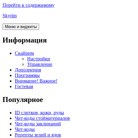
Перейти к содержимому
Skyrim
Меню и виджеты
Информация
Скайрим
Настройки
Управление
Дополнения
Программы
Внимание! Важное!
Гостевая
Популярное
ID слитков, кожи, руды
Чит-коды стойматериалов
Чит-коды заклинаний
Чит-коды
Рецепты зелий и ядов