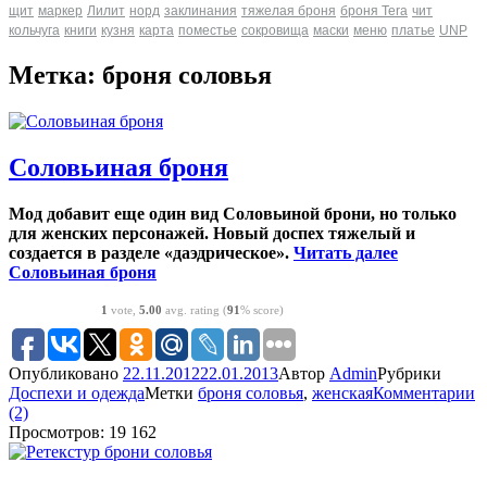
щит
маркер
Лилит
норд
заклинания
тяжелая броня
броня Tera
чит
кольчуга
книги
кузня
карта
поместье
сокровища
маски
меню
платье
UNP
Метка: броня соловья
Соловьиная броня
Мод добавит еще один вид Соловьиной брони, но только
для женских персонажей. Новый доспех тяжелый и
создается в разделе «даэдрическое».
Читать далее
Соловьиная броня
1
vote,
5.00
avg. rating (
91
% score)
Опубликовано
22.11.2012
22.01.2013
Автор
Admin
Рубрики
Доспехи и одежда
Метки
броня соловья
,
женская
Комментарии
(2)
Просмотров: 19 162