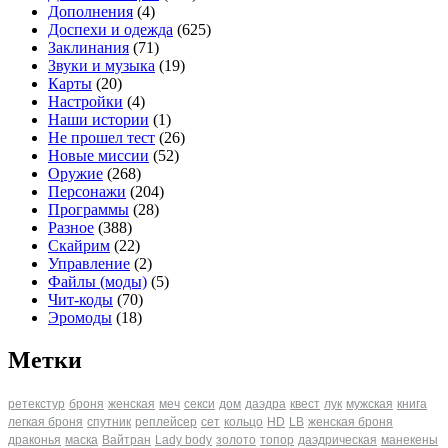
Дополнения
(4)
Доспехи и одежда
(625)
Заклинания
(71)
Звуки и музыка
(19)
Карты
(20)
Настройки
(4)
Наши истории
(1)
Не прошел тест
(26)
Новые миссии
(52)
Оружие
(268)
Персонажи
(204)
Программы
(28)
Разное
(388)
Скайрим
(22)
Управление
(2)
Файлы (моды)
(5)
Чит-коды
(70)
Эромоды
(18)
Метки
ретекстур
броня
женская
меч
секси
дом
даэдра
квест
лук
мужская
книга
легкая броня
спутник
реплейсер
сет
кольцо
HD
LB
женская броня
драконья
маска
Вайтран
Lady body
золото
топор
даэдрическая
манекены