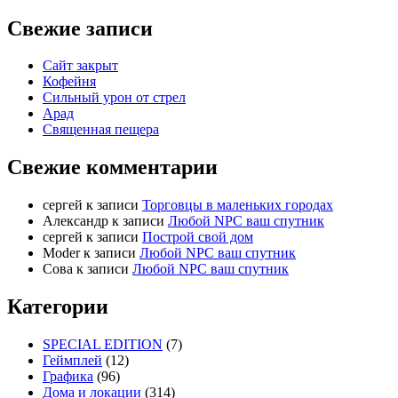
Свежие записи
Сайт закрыт
Кофейня
Cильный урон от стрел
Арад
Священная пещера
Свежие комментарии
cергей
к записи
Торговцы в маленьких городах
Александр
к записи
Любой NPC ваш спутник
cергей
к записи
Построй свой дом
Moder
к записи
Любой NPC ваш спутник
Сова
к записи
Любой NPC ваш спутник
Категории
SPECIAL EDITION
(7)
Геймплей
(12)
Графика
(96)
Дома и локации
(314)