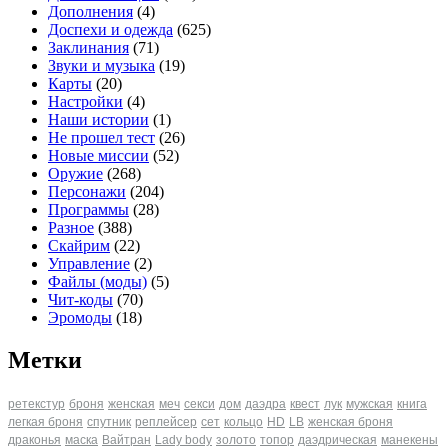
Дополнения
(4)
Доспехи и одежда
(625)
Заклинания
(71)
Звуки и музыка
(19)
Карты
(20)
Настройки
(4)
Наши истории
(1)
Не прошел тест
(26)
Новые миссии
(52)
Оружие
(268)
Персонажи
(204)
Программы
(28)
Разное
(388)
Скайрим
(22)
Управление
(2)
Файлы (моды)
(5)
Чит-коды
(70)
Эромоды
(18)
Метки
ретекстур
броня
женская
меч
секси
дом
даэдра
квест
лук
мужская
книга
легкая броня
спутник
реплейсер
сет
кольцо
HD
LB
женская броня
драконья
маска
Вайтран
Lady body
золото
топор
даэдрическая
манекены