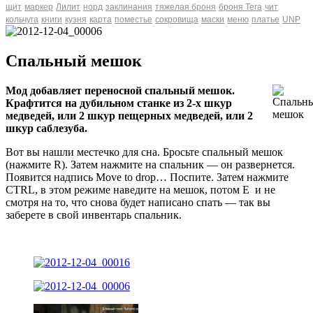
щит
маркер
Лилит
норд
заклинания
тяжелая броня
броня Tera
чит
кольчуга
книги
кузня
карта
поместье
сокровища
маски
меню
платье
UNP
Спальный мешок
Мод добавляет переносной спальный мешок.
Крафтится на дубильном станке из 2-х шкур
медведей, или 2 шкур пещерных медведей, или 2
шкур саблезуба.
Вот вы нашли местечко для сна. Бросьте спальный мешок
(нажмите R). Затем нажмите на спальник — он развернется.
Появится надпись Move to drop… Поспите. Затем нажмите
CTRL, в этом режиме наведите на мешок, потом E и не
смотря на то, что снова будет написано спать — так вы
заберете в свой инвентарь спальник.