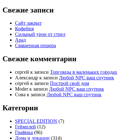
Свежие записи
Сайт закрыт
Кофейня
Cильный урон от стрел
Арад
Священная пещера
Свежие комментарии
cергей
к записи
Торговцы в маленьких городах
Александр
к записи
Любой NPC ваш спутник
cергей
к записи
Построй свой дом
Moder
к записи
Любой NPC ваш спутник
Сова
к записи
Любой NPC ваш спутник
Категории
SPECIAL EDITION
(7)
Геймплей
(12)
Графика
(96)
Дома и локации
(314)