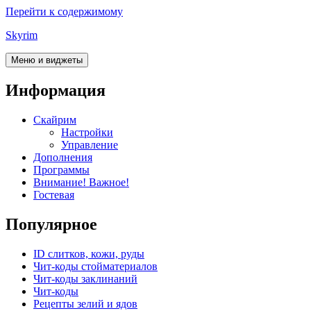
Перейти к содержимому
Skyrim
Меню и виджеты
Информация
Скайрим
Настройки
Управление
Дополнения
Программы
Внимание! Важное!
Гостевая
Популярное
ID слитков, кожи, руды
Чит-коды стойматериалов
Чит-коды заклинаний
Чит-коды
Рецепты зелий и ядов