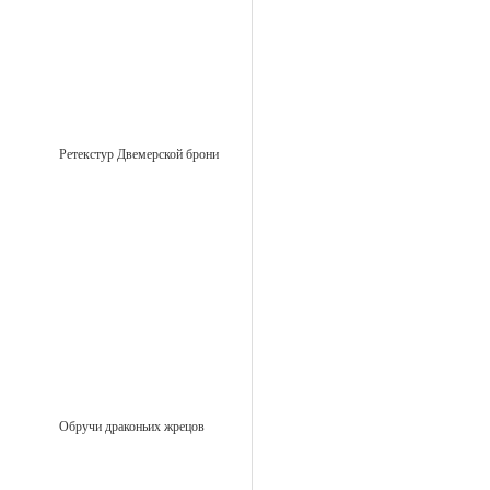
Ретекстур Двемерской брони
Обручи драконьих жрецов