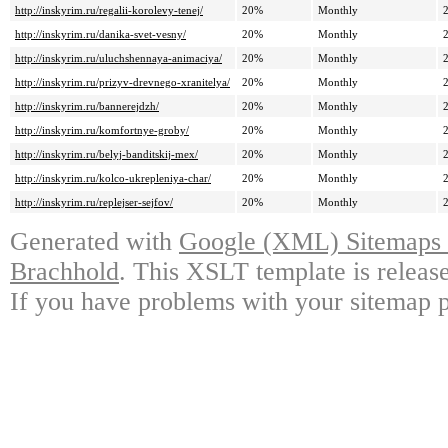
http://inskyrim.ru/regalii-korolevy-tenej/
20%
Monthly
http://inskyrim.ru/danika-svet-vesny/
20%
Monthly
http://inskyrim.ru/uluchshennaya-animaciya/
20%
Monthly
http://inskyrim.ru/prizyv-drevnego-xranitelya/
20%
Monthly
http://inskyrim.ru/bannerejdzh/
20%
Monthly
http://inskyrim.ru/komfortnye-groby/
20%
Monthly
http://inskyrim.ru/belyj-banditskij-mex/
20%
Monthly
http://inskyrim.ru/kolco-ukrepleniya-char/
20%
Monthly
http://inskyrim.ru/replejser-sejfov/
20%
Monthly
Generated with
Google (XML) Sitemaps G
Brachhold
. This XSLT template is releas
If you have problems with your sitemap p